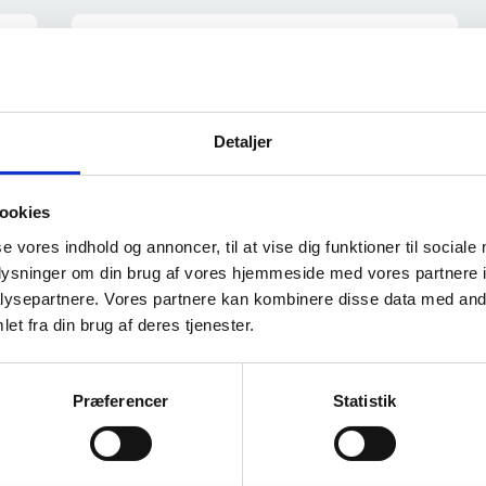
Ved væsentlig fare
Flytning efter servicelovens § 129 a er
Detaljer
for borgere, som er begrundet i
væsentlig fare for
ookies
medbeboere/personale eller særligt
truende/chikanerende adfærd.
se vores indhold og annoncer, til at vise dig funktioner til sociale
oplysninger om din brug af vores hjemmeside med vores partnere i
ysepartnere. Vores partnere kan kombinere disse data med andr
et fra din brug af deres tjenester.
Præferencer
Statistik