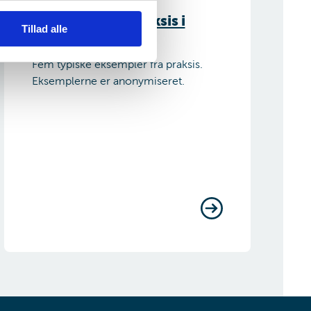
Eksempler fra praksis i
Tillad alle
Familieretshuset
Fem typiske eksempler fra praksis.
Eksemplerne er anonymiseret.