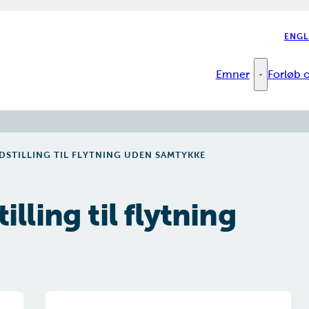
ENGL
Emner
Forløb o
Emner - Fler
STILLING TIL FLYTNING UDEN SAMTYKKE
ling til flytning