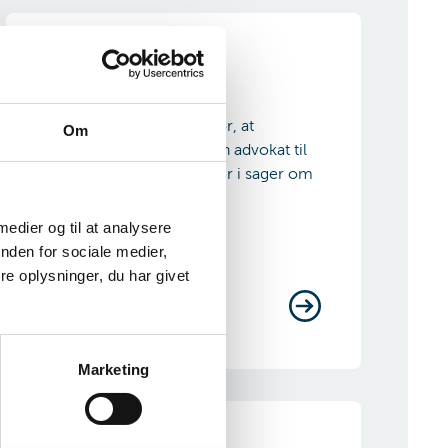
Advokatbistand
Kommunen skal sørge for, at
Om
borgeren får bistand af en advokat til
at varetage sine interesser i sager om
optagelse i botilbud.
 medier og til at analysere
nden for sociale medier,
e oplysninger, du har givet
Marketing