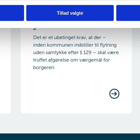
Krav til
Tillad valgte
værgemål/fremtidsfuldmag
t
Det er et ubetinget krav, at der –
inden kommunen indstiller til flytning
uden samtykke efter § 129 – skal være
truffet afgørelse om værgemål for
borgeren.