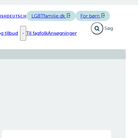
LGBTfamilie.dk
For børn
ISH
DEUTSCH
Fold søgefelt ud
g tilbud
Til fagfolk
Ansøgninger
e links
Forløb og tilbud - Flere links