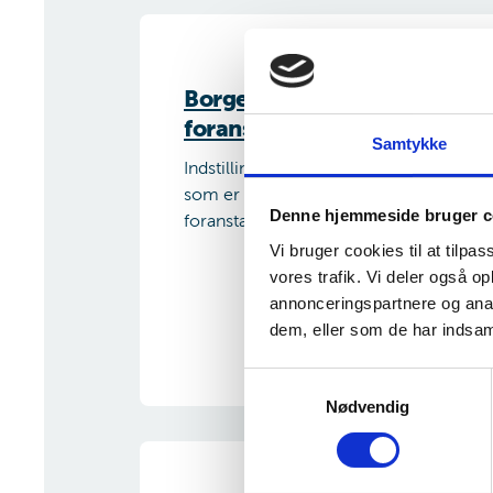
Borgere med
foranstaltningsdomme
Samtykke
Indstillinger om flytning af borgere,
som er underlagt en
Denne hjemmeside bruger c
foranstaltningsdom.
Vi bruger cookies til at tilpas
vores trafik. Vi deler også 
annonceringspartnere og anal
dem, eller som de har indsaml
S
Nødvendig
a
m
t
y