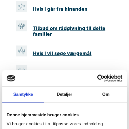
Hvis I går fra hinanden
Tilbud om rådgivning til delte
familier
Hvis I vil søge værgemål
Hvis du skal søge om faderskab
Hvis du skal søge børnebidrag
Samtykke
Detaljer
Om
Hvis du har brug for en
Denne hjemmeside bruger cookies
fremtidsfuldmagt
Vi bruger cookies til at tilpasse vores indhold og