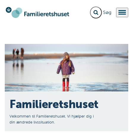
Fold søgefelt ud
Menu
Gå til forsiden
Familierets­huset
Velkommen til Familieretshuset. Vi hjælper dig i
din ændrede livssituation.