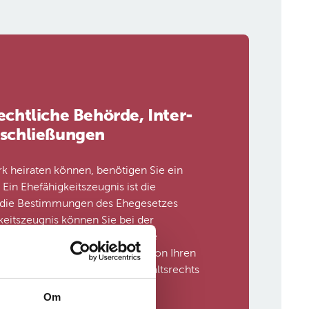
re­cht­li­che Be­hörde, In­ter­
e­s­chließun­gen
k heiraten können, benötigen Sie ein
 Ein Ehefähigkeitszeugnis ist die
e die Bestimmungen des Ehegesetzes
gkeitszeugnis können Sie bei der
ehörde oder bei Ihrer Gemeinde
n Antrag stellen, ist abhängig von Ihren
 bzw. von der Art Ihres Aufenthaltsrechts
Om