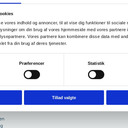
ookies
In­ter­na­tio­na­le 
se vores indhold og annoncer, til at vise dig funktioner til sociale
oplysninger om din brug af vores hjemmeside med vores partnere i
ysepartnere. Vores partnere kan kombinere disse data med andr
et fra din brug af deres tjenester.
Præferencer
Statistik
e
gen
Tillad valgte
en
ng