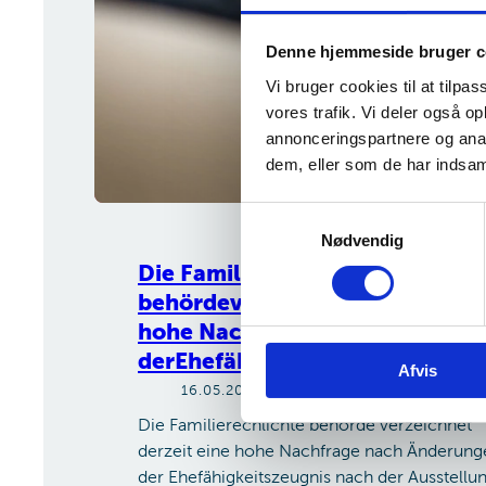
Denne hjemmeside bruger c
Vi bruger cookies til at tilpas
vores trafik. Vi deler også 
annonceringspartnere og anal
dem, eller som de har indsaml
S
Nødvendig
a
m
Die Familierechlichte
t
behördeverzeichnet derzeit ein
y
hohe Nachfrage nach Änderun
k
derEhefähigkeitszeugnis
Afvis
k
16.05.2025
e
v
Die Familierechlichte behörde verzeichnet
a
derzeit eine hohe Nachfrage nach Änderung
l
der Ehefähigkeitszeugnis nach der Ausstellu