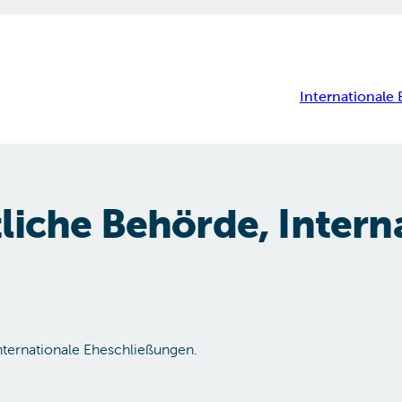
Internationale
liche Behörde, Intern
er­na­tio­na­le Ehe­s­chließun­gen.