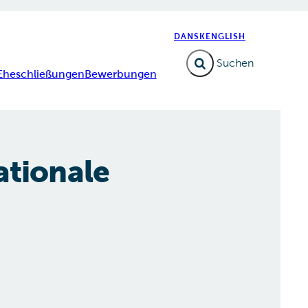
DANSK
ENGLISH
Suchfeld erweitern
 Eheschließungen
Bewerbungen
ationale