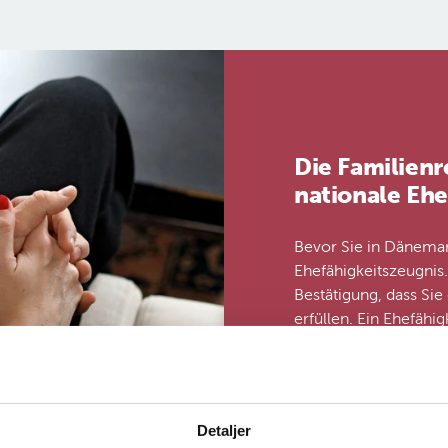
Die Fa­mi­li­en­
na­tio­na­le Eh
Bevor Sie in Dänemar
Ehefähigkeitszeugnis.
Bestätigung, dass Si
erfüllen. Ein Ehefähi
Familienrechtliche B
beantragen. Wo Sie de
beiden Nationalitäten
in Dänemark.
Detaljer