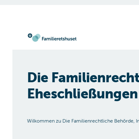
Zur Startseite gehen
Die Familienrecht
Eheschließungen
Wilkommen zu Die Fa­mi­li­en­re­cht­li­che Be­hörde, In­t