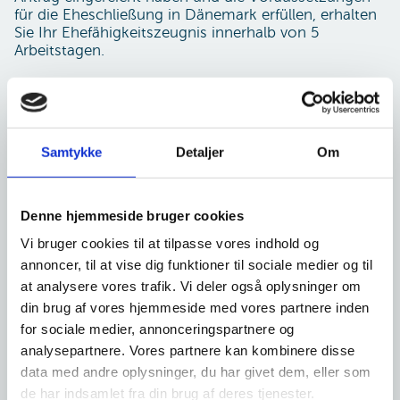
für die Eheschließung in Dänemark erfüllen, erhalten
Sie Ihr Ehefähigkeitszeugnis innerhalb von 5
Arbeitstagen.
Die Bearbeitungszeit für eine internationale Eheschließung hängt
davon ab, wie viele Informationen wir benötigen, bevor wir Ihr
Ehefähigkeitszeugnis ausstellen oder eine andere Entscheidung
über Ihren Antrag treffen.
Samtykke
Detaljer
Om
Es gibt 4 Dinge, die erfüllt sein müssen, bevor wir Ihr
Ehefähigkeitszeugnis ausstellen können:
Denne hjemmeside bruger cookies
Wir müssen einen Antrag von Ihnen und Ihrem Partner bzw.
Vi bruger cookies til at tilpasse vores indhold og
Ihren gemeinsamen Antrag erhalten haben
annoncer, til at vise dig funktioner til sociale medier og til
Wir müssen registriert haben, dass Sie die Gebühr für das
Ehefähigkeitszeugnis bezahlt haben
at analysere vores trafik. Vi deler også oplysninger om
Wir müssen die erforderlichen Unterlagen und Informationen
din brug af vores hjemmeside med vores partnere inden
in der Akte haben
for sociale medier, annonceringspartnere og
Sie müssen die Ehevoraussetzungen erfüllen, um in
analysepartnere. Vores partnere kan kombinere disse
Dänemark heiraten zu können.
data med andre oplysninger, du har givet dem, eller som
de har indsamlet fra din brug af deres tjenester.
Wenn Sie alle erforderlichen Informationen mit Ihrem Antrag