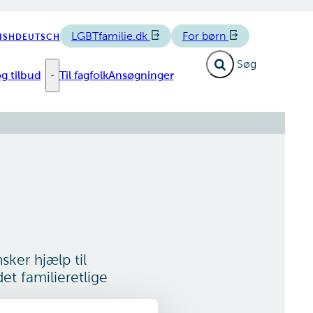
LGBTfamilie.dk
For børn
ISH
DEUTSCH
Fold søgefelt ud
g tilbud
Til fagfolk
Ansøgninger
e links
Forløb og tilbud - Flere links
ker hjælp til
et familieretlige