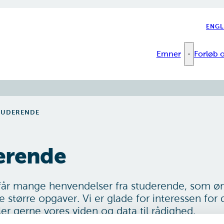
ENGL
Emner
Forløb o
Emner - Fler
STUDERENDE
derende
får mange henvendelser fra studerende, som øns
 større opgaver. Vi er glade for interessen for d
ler gerne vores viden og data til rådighed.