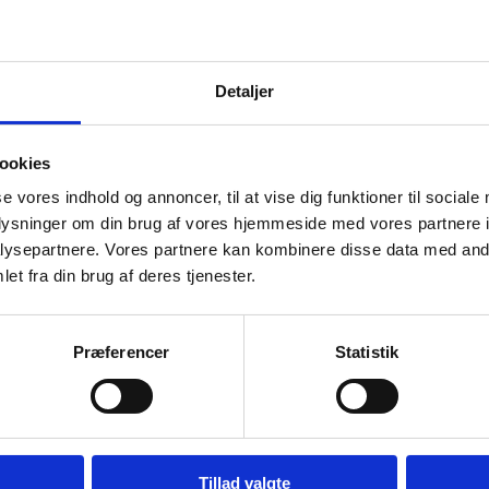
ysninger på vores hjemmeside. Fx centrale oplysninger om vor
overbliksside
.
Detaljer
ikke spørgsmål, skal du sende en mail til
presse@familieretshu
 muligt skal din mail indeholde følgende oplysninger:
ookies
gave om?
se vores indhold og annoncer, til at vise dig funktioner til sociale
på?
oplysninger om din brug af vores hjemmeside med vores partnere i
 bruges i din opgave?
ysepartnere. Vores partnere kan kombinere disse data med andr
r Familieretshuset i den sammenhæng?
et fra din brug af deres tjenester.
llers i din opgave?
Præferencer
Statistik
Kontakt og åbningstider
Tillad valgte