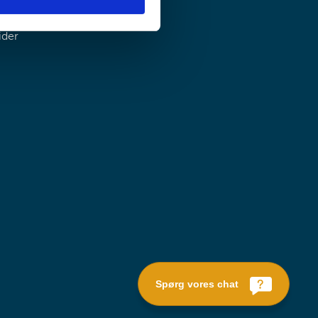
ider
Spørg vores chat