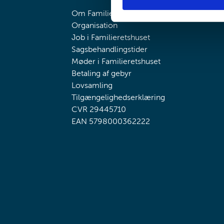
e
Om Familieretshuset
v
Organisation
a
Job i Familieretshuset
l
Sagsbehandlingstider
g
Møder i Familieretshuset
Betaling af gebyr
Lovsamling
Tilgængelighedserklæring
CVR 29445710
EAN 5798000362222