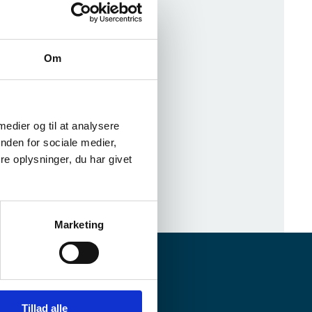
es forskellige
Om
set.dk
.
 medier og til at analysere
nden for sociale medier,
e oplysninger, du har givet
Marketing
Tillad alle