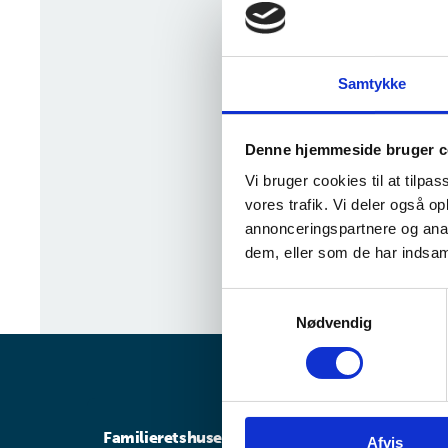
Du kan finde mange opl
fagområder på denne
Samtykke
Hvis du har mere specif
For at hjælpe dig bedst
Denne hjemmeside bruger c
• Hvad handler din op
Vi bruger cookies til at tilpas
• Hvad ønsker du svar 
vores trafik. Vi deler også 
• Hvordan skal svarene
annonceringspartnere og anal
• Hvilken rolle spille
dem, eller som de har indsaml
• Hvilke kilder indgår e
S
Nødvendig
a
m
t
y
k
Familieretshuset
Afvis
k