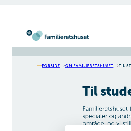
Gå til forsiden
FORSIDE
OM FAMILIERETSHUSET
TIL 
Til stu
Familieretshuset 
specialer og andre
område, og vi stil