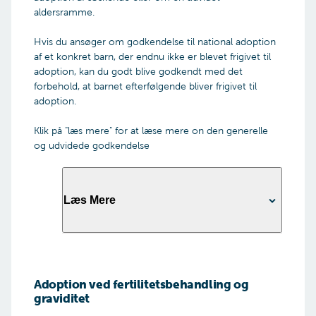
adoptionsrådgivning både før og efter, du har
aldersramme.
hjemtaget dit barn. Rådgivningen sker gennem
en adoptionsrådgiver, der er tilknyttet
Hvis du ansøger om godkendelse til national adoption
Ankestyrelsen.
af et konkret barn, der endnu ikke er blevet frigivet til
adoption, kan du godt blive godkendt med det
forbehold, at barnet efterfølgende bliver frigivet til
adoption.
Klik på "læs mere" for at læse mere on den generelle
og udvidede godkendelse
Læs Mere
Den generelle godkendelse
Bliver du godkendt indenfor den generelle
ramme, er du godkendt til at adoptere et barn i
Adoption ved fertilitetsbehandling og
graviditet
aldersgruppen 0-48 måneder. Barnet skal
vurderes til at have et normalt