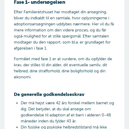
Fase 1- undersøgelsen
den generelle ramme, kræver det en udvidet
sagens start, eller bliver det undervejs. Du vil dog
godkendelse. Da det vil kræve mere af dig at
blive vejledt om, at graviditeten vil indgå i
Efter Familieretshuset har modtaget din ansøgning,
adoptere et barn, der ligger uden for den
vurderingen af den endelige vurdering af dig.
bliver du indkaldt til en samtale, hvor oplysningerne i
generelle ramme, stiller vi også større krav til
adoptionsansøgningen uddybes nærmere. Her vil du få
dine ressourcer. Du skal kunne håndtere de
mere information om den videre proces, og du får
Du kan få sagen stillet i bero
særlige problemer, der kan opstå i forhold til et
også mulighed for at stille spørgsmål. Efter samtalen
barn med potentielle psykiske eller fysiske
Er din adoptionssag i fase 3, kan den ifølge
modtager du den rapport, som bl.a. er grundlaget for
handicap. På samme måde stilles der større krav
Adoptionsnævnet sættes i bero frem til 22.
afgørelsen i fase 1.
til dine ressourcer, hvis du søger om
graviditetsuge. Efter dette tidspunkt skal
godkendelse til at adoptere et ældre barn eller
Adoptionssamrådet vurdere, om du er egnet til
Formålet med fase 1 er at vurdere, om du opfylder de
to/flere søskende.
at adoptere. Det sker efter en individuel
krav, der stilles til din alder, dit eventuelle samliv, dit
vurdering. Det er Adoptionsnævnet opfattelse, at
helbred, dine strafforhold, dine boligforhold og din
Du kan ikke søge om en udvidet godkendelse på
betingelser for at blive godkendt som adoptant
økonomi.
forhånd. Det gælder dog ikke, hvis du søger om
ikke længere er til stede ved fortsat graviditet
godkendelse med en udvidet aldersramme eller
efter 22. graviditetsuge. Hvis du tidligere har haft
søger at adoptere flere børn samtidig (søskende).
De generelle godkendelseskrav
en eller flere spontane aborter senere i
graviditeten, kan Adoptionsnævnet beslutte at
Adoptere du et større barn, må du forvente, at
Der må højst være 42 års forskel mellem barnet og
sætte sagen i bero til senere i graviditeten. Dog
barnet kan få særlige tilpasningsproblemer. Jo
dig. Det betyder, at du skal ansøge om
som udgangspunkt ikke ud over 24.
ældre barnet er ved adoptionstidspunktet, jo
godkendelse til adaption af et barn i alderen 0-48
graviditetsuge.
større udfordringer kan du forvente. Det tager vi
måneder inden du fylder 43 år.
i betragtning, når vi vurderer, om du skønnes
Din fysiske og psykiske helbredstilstand må ikke