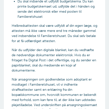
der vil blive lagt vægt på belysning af jeres
Du skal indsende et udfyldt budgetskema. Du kan
kan træffes en afgørelsen inden 2½ års samliv. En
udviklingspotentialer og kompetencer i forhold
printe budgetskemaet ud, udfylde det i hånden og
fælles godkendelse vil således erstatte den
til mentalt at omstille jer til nye livsforhold.
sende det elektronisk eller med posten til
enliges godkendelse.
Familieretshuset
Undersøgelsen består som udgangspunkt af to
Under særlige omstændigheder vil samlivskravet
møder Familieretshuset og ét i jeres eget hjem.
Helbredsattesten skal være udfyldt af din egen læge, og
kunne fraviges. Det gælder f.eks., hvis ansøgerne
Hvert møde varer ca. 3-4 timer. I nogle
attesten må ikke være mere end tre måneder gammel
først har mødt hinanden i en relativt sen alder og
situationer kan der blive tale om et ekstra møde.
ved indsendelse til Familieretshuset. Du skal selv betale
derefter hurtigt har fundet ud af, at de ikke kan få
for at få udfærdiget attesten.
biologiske børn sammen.
Interviewene munder ud i en rapport, hvor
socialrådgiveren afrundende vurderer jeres
Når du udfylder den digitale blanket, kan du vedhæfte
Du skal være opmærksom på, at et samliv af
samlede ressourcer, hvorefter sagen forelægges
de nødvendige dokumenter elektronisk. Hvis du er
ægteskabslignende karakter af 2½ års varighed
adoptionssamrådet. I vil forinden modtage
fritaget fra Digital Post i det offentlige, og du sender en
eller indgåelse af ægteskab vil medføre, at en
rapporten i partshøring.
papirblanket, skal du medsende en kopi af
godkendelse som adoptant bortfalder – og at
dokumenterne.
samlevende dog kan godkendes som
Det er Adoptionssamrådet, der endeligt afgør,
adoptanter, hvis de på ansøgningstidspunktet har
om I kan godkendes som adoptanter. Samrådet
Når ansøgningen om godkendelse som adoptant er
levet sammen i mindst 1½ år, og den ene
kan også beslutte at udsætte sagen, hvis der
modtaget i Familieretshuset, vil vi indhente
ansøger allerede er godkendt som adoptant.
vurderes at være brug for yderligere oplysninger
straffeattester samt en erklæring fra din
i form af et ekstra møde med jer eller en
bopælskommune om, hvorvidt kommunen er bekendt
supplerende psykologundersøgelse, inden
med forhold, som kan føre til, at der ikke kan udstedes
Alder
endelig stillingtagen.
plejetilladelse. Ved underskriften på ansøgningsskemaet