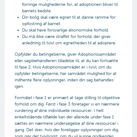
Hvis en graviditet mislykkes før 22.
egnet til at modtage et større barn. Vi vil også se
forringe mulighederne for, at adoptionen bliver til
graviditetsuge, vil det indgå i den individuelle
på, om du har erfaring med egne børn eller børn
barnets bedste.
vurdering, om aborten vil påvirke familiens
i øvrigt. Om du har erfaring med børn i hjemmet,
Din bolig skal være egnet til at danne ramme for
ressourcer i forhold til at tage omsorg for et
og om du har haft et egentligt ansvar for børn. Vi
opfostring af barnet.
adoptivbarn.
ser også på, hvor aktuelle dine erfaringer er.
Du skal have forsvarlige økonomiske forhold.
Du må ikke være straffet for forhold, der giver
Hvis du ikke ønsker, at sagen sættes i bero, har
anledning til tvivl om egnetheden til at adoptere.
du krav på, at den realitetsbehandles. Du har
også krav på, at den endelige afgørelse om
Opfylder du betingelserne, giver Adoptionssamrådet
godkendelse – hvis du ikke er 22 uger henne i
eller sagsbehandleren tilladelse til, at du kan fortsætte
graviditeten – udskydes til dette tidspunkt, hvor
til fase 2. Hvis Adoptionssamrådet er i tvivl, om du
der er en vis sikkerhed for, at graviditeten lykkes.
opfylder betingelserne, har samrådet mulighed for at
indhente flere oplysninger, inden din sag behandles
I forbindelse med en realitetsbehandling skal
igen.
Familieretshuset tage højde for, at man ikke ved,
hvilken indflydelse graviditeten vil få på den
Formålet i fase 1 er primært at tage stilling til objektive
familiesituation, adoptivbarnet vil skulle indgå i.
forhold om dig. Først i fase 3 foretager vi en nærmere
Det vil være vanskeligt at vurdere, hvilken
vurdering af dine individuelle ressourcer. I helt
betydning det at få et barn vil have for ansøgerne
enkeltstående tilfælde kan der allerede under fase 1
som familie og for deres ressourcer i forhold til
sættes en nærmere undersøgelse af dine ressourcer i
adoptivbarnet.
gang. Det sker, hvis der foreligger oplysninger om dig,
som gør det tvivlsomt, om du vil kunne godkendes