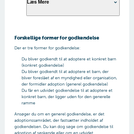
Læs Mere
Fase 1:
Her undersøger vi dit helbred, din økonomi, dine
boligforhold og andre objektive kriterier.
Forskellige former for godkendelse
Der er tre former for godkendelse:
Fase 2:
Du bliver godkendt til at adoptere et konkret barn
Her gennemgår du et obligatorisk kursus, der
(konkret godkendelse)
skal forberede dig til at adoptere.
Du bliver godkendt til at adoptere et barn, der
bliver foreslået af en myndighed eller organisation,
der formidler adoption (generel godkendelse)
Fase 3:
Du får en udvidet godkendelse til at adoptere et
konkret barn, der ligger uden for den generelle
Her vil vi via personlige samtaler vurdere, om du
ramme
kan godkendes til at adoptere.
Ansøger du om en generel godkendelse, er det
adoptionssamrådet, der fastsætter indholdet af
Fase 4:
godkendelsen. Du kan dog søge om godkendelse til
Her får du seks timers obligatorisk
adoption af søskende eller om en udvidet