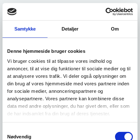
Borger.dk har i samarbejde med blandt andet Familieretshuset
lavet guiden ’Når I går fra hinanden’ til par, som står over for
skilsmisse eller ophævelse af samliv (papirløse forhold). Guiden
giver overblik og genveje til information og selvbetjening, når I
Samtykke
Detaljer
Om
går fra hinanden.
I guiden kan du blandt andet læse om de vigtige beslutninger i
forhold til børn, om økonomien mellem jer og mulige tilskud fra
Denne hjemmeside bruger cookies
det offentlige. Guiden er først og fremmest henvendt til par, hvor
Vi bruger cookies til at tilpasse vores indhold og
konflikterne er få, og hvor det er muligt at samarbejde om fx
annoncer, til at vise dig funktioner til sociale medier og til
fælles børn.
at analysere vores trafik. Vi deler også oplysninger om
I arbejdet med udviklingen af guiden har der løbende været
din brug af vores hjemmeside med vores partnere inden
inddraget personer, som selv har været igennem skilsmisse eller
for sociale medier, annonceringspartnere og
familiebrud.
analysepartnere. Vores partnere kan kombinere disse
data med andre oplysninger, du har givet dem, eller som
Find guiden ’Når I går fra hinanden' her
de har indsamlet fra din brug af deres tjenester.
S
Nødvendig
a