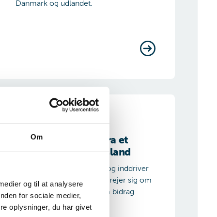
Danmark og udlandet.
idragsafgørelser fra et Haagerkonventionsland
Om
Bidragsafgørelser fra et
Haagerkonventionsland
Gældsstyrelsen opkræver og inddriver
bidrag i Danmark, når det drejer sig om
 medier og til at analysere
udenlandske afgørelser om bidrag.
nden for sociale medier,
e oplysninger, du har givet