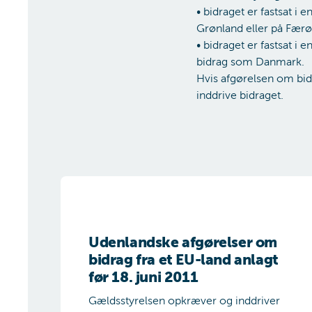
• bidraget er fastsat i 
Grønland eller på Færø
• bidraget er fastsat i 
bidrag som Danmark.
Hvis afgørelsen om bid
inddrive bidraget.
Udenlandske afgørelser om bidrag fra et EU-land an
Udenlandske afgørelser om
bidrag fra et EU-land anlagt
før 18. juni 2011
Gældsstyrelsen opkræver og inddriver