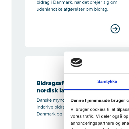
bidrag i Danmark, når det drejer sig om
udenlandske afgørelser om bidrag.
Bidragsafgørelser fra et nordisk land
Samtykke
Bidragsafgørelser fra et
nordisk land
Danske myndigheder kan opkræve og
Denne hjemmeside bruger c
inddrive bidrag fra bidragsbetaler både i
Vi bruger cookies til at tilpas
Danmark og udlandet.
vores trafik. Vi deler også 
annonceringspartnere og anal