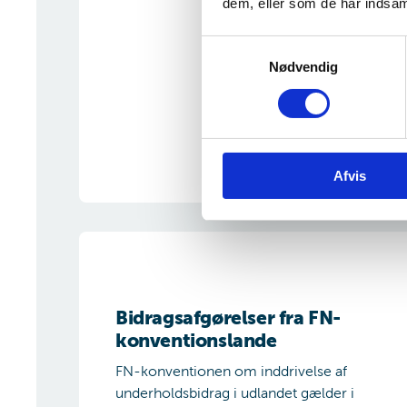
dem, eller som de har indsaml
S
Nødvendig
a
m
t
y
k
Afvis
k
e
v
Bidragsafgørelser fra FN-konventionslande
a
l
g
Bidragsafgørelser fra FN-
konventionslande
FN-konventionen om inddrivelse af
underholdsbidrag i udlandet gælder i