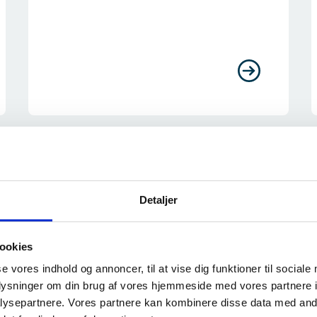
Brexit og afgørelser fra Storbritannien
B
Detaljer
Brexit og afgørelser fra
Storbritannien
Storbritannien har besluttet at forlade
ookies
EU pr. 31. januar 2020 og
se vores indhold og annoncer, til at vise dig funktioner til sociale
overgangsperioden udløb ved
oplysninger om din brug af vores hjemmeside med vores partnere i
udgangen af 2020. Brexit har medført,
ysepartnere. Vores partnere kan kombinere disse data med andr
at der kan forekomme ændringer i,