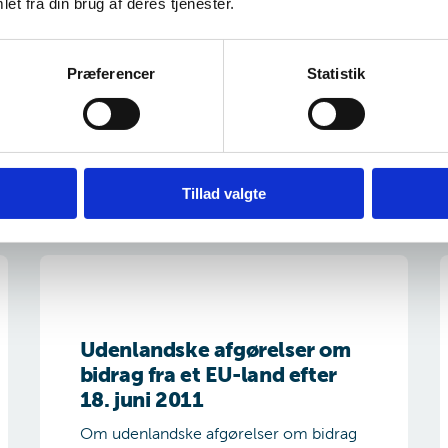
et fra din brug af deres tjenester.
hvordan afgørelserne fra Storbritannien
skal behandles efter
overgangsperiodens udløb i forbindelse
Præferencer
Statistik
med anmodninger om inddrivelse.
Tillad valgte
Udenlandske afgørelser om bidrag fra et EU-land efter 18
L
Udenlandske afgørelser om
bidrag fra et EU-land efter
18. juni 2011
Om udenlandske afgørelser om bidrag