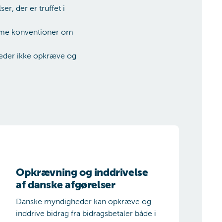
er, der er truffet i
 samme konventioner om
gheder ikke opkræve og
pkrævning og inddrivelse af danske afgørelser
Opkrævning og inddrivelse
af danske afgørelser
Danske myndigheder kan opkræve og
inddrive bidrag fra bidragsbetaler både i