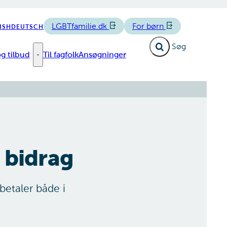
LGBTfamilie.dk
For børn
ISH
DEUTSCH
Fold søgefelt ud
g tilbud
Til fagfolk
Ansøgninger
e links
Forløb og tilbud - Flere links
 bidrag
betaler både i