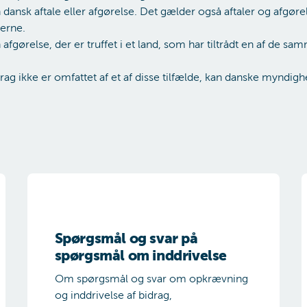
en dansk aftale eller afgørelse. Det gælder også aftaler og afgørels
erne.
en afgørelse, der er truffet i et land, som har tiltrådt en af de
rag ikke er omfattet af et af disse tilfælde, kan danske myndi
lagt før 18. juni 2011
Spørgsmål og svar på spørgsmål om inddrivelse
O
Spørgsmål og svar på
spørgsmål om inddrivelse
Om spørgsmål og svar om opkrævning
og inddrivelse af bidrag,