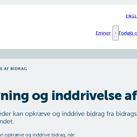
ENGL
Emner
Forløb o
Emner - Fler
E AF BIDRAG
ing og inddrivelse af
er kan opkræve og inddrive bidrag fra bidrags
ndet.
 opkræve og inddrive bidrag, når: