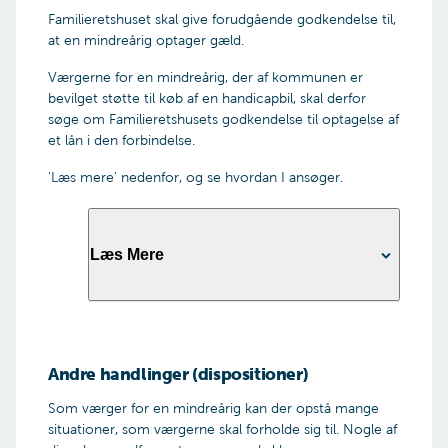
forældremyndigheden alene, skal du
dens formål
Familieretshuset skal give forudgående godkendelse til,
vedlægge dokumentation for det
Den mindreåriges grundlag for at drive
at en mindreårig optager gæld.
Er den mindreårige fyldt 15 år, skal den unge
virksomheden (uddannelse/erfaring m.v.)
også underskrive ansøgningen.
Værgerne for en mindreårig, der af kommunen er
Oplysning om virksomhedsformen
bevilget støtte til køb af en handicapbil, skal derfor
Årsbudget over virksomheden - indtægter
søge om Familieretshusets godkendelse til optagelse af
og udgifter
Ansøg via 'Ansøg nu' knappen.
et lån i den forbindelse.
Oplysning om behov for
startkapital/anskaffelser
'Læs mere' nedenfor, og se hvordan I ansøger.
Oplysninger om den mindreårige har behov
for at optage lån/købe varer på kredit
Oplysning om hvem, der skal stå for
regnskabsføring, herunder momsregnskab
Læs Mere
Oplysning om den mindreårige skal ansætte
medarbejdere i virksomheden
En beskrivelse af eventuelle risici ved
Til brug for ansøgningen
virksomhedens drift
skal I vedlægge:
Kopi af forældremyndighedsindehavernes og
Andre handlinger (dispositioner)
den mindreåriges seneste årsopgørelse fra
Friholdelseserklæring underskrevet af begge
SKAT
forældremyndighedsindehavere. Hvis der kun
Som værger for en mindreårig kan der opstå mange
Udfyldt og underskrevet
friholdelseserklæring
er én forælders underskrift, skal vi have
situationer, som værgerne skal forholde sig til. Nogle af
Eventuelle leverandørkontrakter eller andre