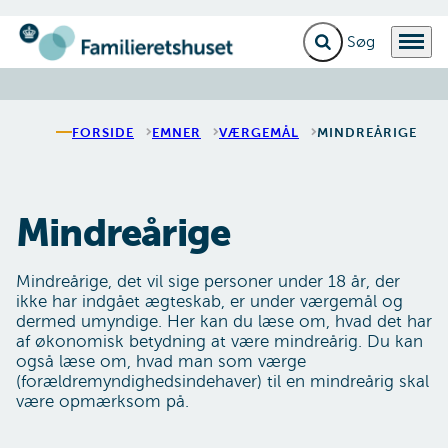
Fold søgefelt ud
Menu
Gå til forsiden
FORSIDE
EMNER
VÆRGEMÅL
MINDREÅRIGE
Mindreårige
Mindreårige, det vil sige personer under 18 år, der
ikke har indgået ægteskab, er under værgemål og
dermed umyndige. Her kan du læse om, hvad det har
af økonomisk betydning at være mindreårig. Du kan
også læse om, hvad man som værge
(forældremyndighedsindehaver) til en mindreårig skal
være opmærksom på.