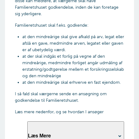
dokumentation for
disse kan medføre, at værgerne skal have
kontrakter, der skal indgås af virksomheden
eneforældremyndigheden, medmindre den
Familieretshuset godkendelse, inden de kan foretage
OBS – begge
anden forælder er afgået ved døden.
sig yderligere.
forældremyndighedsindehavere skal
Kommunens afgørelse om bevilling af
underskrive ansøgningen. Har du
Familieretshuset skal f.eks. godkende:
bilstøtten.
forældremyndigheden alene, skal du
Udfyldt og underskrevet
friholdelseserklæring
vedlægge dokumentation for det
at den mindreårige skal give afkald på arv, legat eller
Er den mindreårige fyldt 15 år, skal den unge
Den mindreårige skal også selv underskrive
afslå en gave, medmindre arven, legatet eller gaven
også underskrive friholdelseserklæringen.
ansøgningen.
er af ubetydelig værdi.
at der skal indgås et forlig på vegne af den
For at indsende en friholdelseserklæring
mindreårige, medmindre forliget angår udmåling af
vedrørende handicapbil, skal du udfylde denne
erstatning/godtgørelse mellem et forsikringsselskab
og
ovenstående oplysninger til Familieretshuset
og den mindreårige
at den mindreårige skal erhverve en fast ejendom.
I så fald skal værgerne sende en ansøgning om
godkendelse til Familieretshuset.
Læs mere nedenfor, og se hvordan I ansøger
Læs Mere