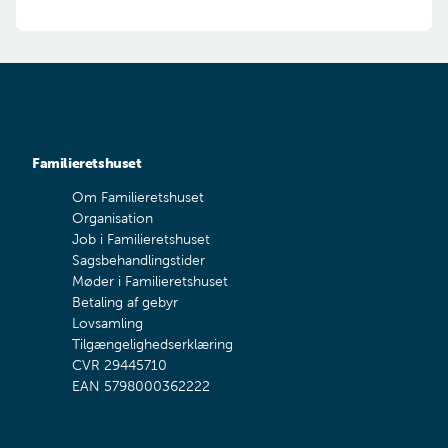
Er den mindreårige fyldt 15 år, skal den unge
også underskrive ansøgningen.
OBS
- I kan desværre ikke ansøge via 'Ansøg
nu'-knappen, der alene vedrører brug af indtægt
og formue. Der er ikke noget skema, I skal
anvende for at ansøge. Send os en besked via
Digital Post. Husk at vedlægge ovenstående
Familieretshuset
oplysninger.
Om Familieretshuset
Vejledning: Sådan sender du Digital post til
Organisation
Familieretshuset
Job i Familieretshuset
Sagsbehandlingstider
Møder i Familieretshuset
Betaling af gebyr
Lovsamling
Tilgængelighedserklæring
CVR 29445710
EAN 5798000362222