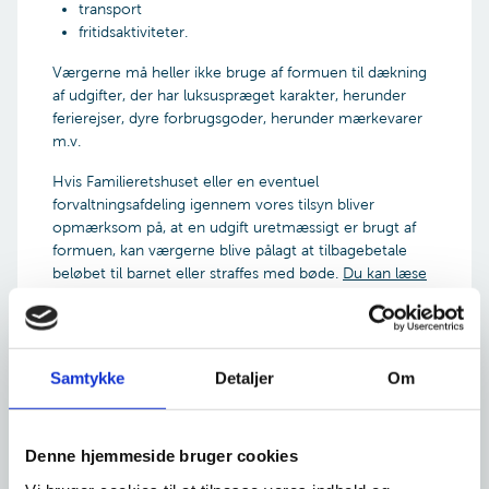
transport
fritidsaktiviteter.
Værgerne må heller ikke bruge af formuen til dækning
af udgifter, der har luksuspræget karakter, herunder
ferierejser, dyre forbrugsgoder, herunder mærkevarer
m.v.
Hvis Familieretshuset eller en eventuel
forvaltningsafdeling igennem vores tilsyn bliver
opmærksom på, at en udgift uretmæssigt er brugt af
formuen, kan værgerne blive pålagt at tilbagebetale
beløbet til barnet eller straffes med bøde.
Du kan læse
mere om vores tilsyn her
Samtykke
Detaljer
Om
Læs Mere
Hvis I vil bruge formuen til
Denne hjemmeside bruger cookies
konfirmation/nonfirmation