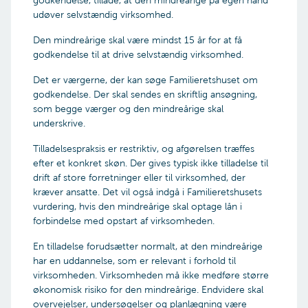
godkendelse, tillade, at den mindreårige på egen hånd
Det præcise beløb, der søges om
formuen i. Du kan læse mere om disse i kapitel 3
udøver selvstændig virksomhed.
Begrundelse for ansøgningen om frigivelse til
i
Bekendtgørelse om værgemål
og på
det angivne formål (er der eksempelvis
Civilstyrelsens hjemmeside
.
Den mindreårige skal være mindst 15 år for at få
særlige behov hos den mindreårige)
godkendelse til at drive selvstændig virksomhed.
Efterskolens beregning af egenbetaling for
efterskoleopholdet for det pågældende
Det er værgerne, der kan søge Familieretshuset om
skoleår
godkendelse. Der skal sendes en skriftlig ansøgning,
OBS – begge
som begge værger og den mindreårige skal
forældremyndighedsindehavere skal
underskrive.
underskrive ansøgningen. Har du
forældremyndigheden alene, skal du
Tilladelsespraksis er restriktiv, og afgørelsen træffes
vedlægge dokumentation for det
efter et konkret skøn. Der gives typisk ikke tilladelse til
Er den mindreårige fyldt 15 år, skal den unge
drift af store forretninger eller til virksomhed, der
også underskrive ansøgningen.
kræver ansatte. Det vil også indgå i Familieretshusets
vurdering, hvis den mindreårige skal optage lån i
forbindelse med opstart af virksomheden.
En tilladelse forudsætter normalt, at den mindreårige
Hvis I vil bruge formuen til
har en uddannelse, som er relevant i forhold til
virksomheden. Virksomheden må ikke medføre større
andet
økonomisk risiko for den mindreårige. Endvidere skal
Til brug for ansøgningen skal I
overvejelser, undersøgelser og planlægning være