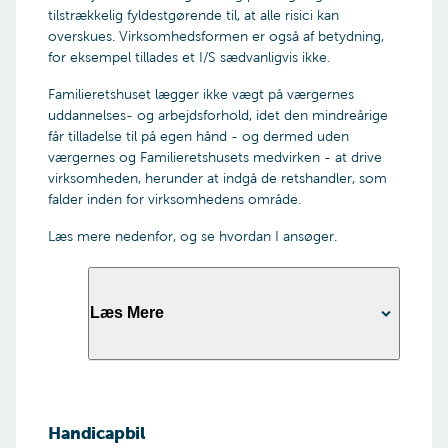
vedlægge/oplyse:
tilstrækkelig fyldestgørende til, at alle risici kan
overskues. Virksomhedsformen er også af betydning,
Om den mindreårige modtager
for eksempel tillades et I/S sædvanligvis ikke.
børnepension
Hvor den mindreåriges formue stammer fra
Familieretshuset lægger ikke vægt på værgernes
Begge forsørgeres seneste årsopgørelser.
uddannelses- og arbejdsforhold, idet den mindreårige
Hvis kun én forælder betaler børnebidrag,
får tilladelse til på egen hånd - og dermed uden
skal vi have oplyst bidragets størrelse pr.
værgernes og Familieretshusets medvirken - at drive
måned. Vi behøver ingen årsopgørelse for
virksomheden, herunder at indgå de retshandler, som
den bidragspligtige forælder
falder inden for virksomhedens område.
Den mindreåriges seneste årsopgørelse
Læs mere nedenfor, og se hvordan I ansøger.
Angivelse af det præcise beløb, der søges
om. Hvis I søger til flere ting, skal I oplyse
beløb fordelt på de forskellige ting
Begrundelse for ansøgningen om frigivelse til
Læs Mere
det/de angivne formål
Dokumentation eller overslag for udgiftens
størrelse
Til brug for ansøgningen
OBS – begge
skal I vedlægge/oplyse:
forældremyndighedsindehavere skal
underskrive ansøgningen. Har du
Handicapbil
En grundig beskrivelse af virksomheden og