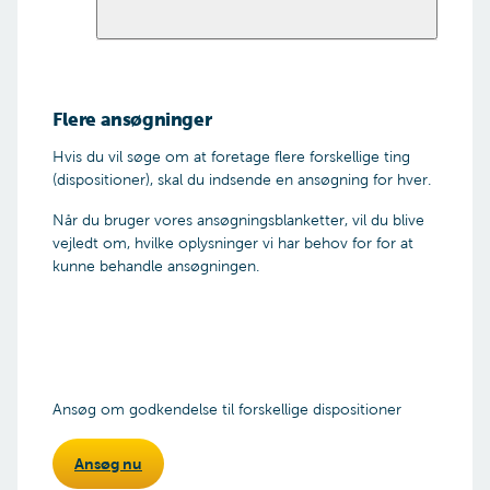
Til brug for ansøgningen
skal I vedlægge:
Flere ansøgninger
Ansøgning underskrevet af begge
forældremyndighedsindehavere. Er der kun
Hvis du vil søge om at foretage flere forskellige ting
én forælders underskrift på ansøgningen, skal
(dispositioner), skal du indsende en ansøgning for hver.
vi have dokumentation for
Når du bruger vores ansøgningsblanketter, vil du blive
eneforældremyndigheden, medmindre den
vejledt om, hvilke oplysninger vi har behov for for at
anden forælder er afgået ved døden
kunne behandle ansøgningen.
Hvis ansøgningen er underskrevet af en
skifteværge, skal skifteværgeattesten
vedlægges
Nærmere begrundelse for ansøgningen
Relevante dokumentation for ansøgningen
Begge forsørgeres seneste årsopgørelser
medmindre én forælder betaler børnebidrag.
Ansøg om godkendelse til forskellige dispositioner
I så fald vedlægges oplysning om størrelsen
heraf pr. måned og ingen årsopgørelse for
Ansøg nu
den bidragspligtige forælder