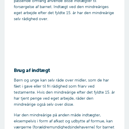
passende omfang anvende disse indtægter til
forsørgelse af barnet. Indtægt ved den mindreåriges
eget arbejde efter det fyldte 15. år har den mindreårige
selv rådighed over.
Brug af indtægt
Børn og unge kan selv råde over midler, som de har
fået i gave eller til fri rådighed som friarv ved
testamente. Hvis den mindreårige efter det fyldte 15. år
har tjent penge ved eget arbejde, råder den
mindreårige også selv over disse.
Har den mindreårige på anden måde indtægter,
eksempelvis i form af afkast og udbytte af formue, kan
værgerne (forældremyndighedsindehaverne) for barnet