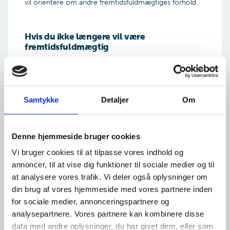
vil orientere om andre fremtidsfuldmægtiges forhold.
Hvis du ikke længere vil være
fremtidsfuldmægtig
Der gælder ingen særlige krav i forhold til, hvordan du
skal give Familieretshuset besked om, at du ikke
længere vil påtage dig opgaven som
fremtidsfuldmægtig.
Samtykke
Detaljer
Om
Du kan kontakte os på den måde, som passer dig
bedst. Se dog punktet nedenfor om krav til din
Denne hjemmeside bruger cookies
henvendelse.
Vi bruger cookies til at tilpasse vores indhold og
annoncer, til at vise dig funktioner til sociale medier og til
Hvis du vil give besked om andre
at analysere vores trafik. Vi deler også oplysninger om
fremtidsfuldmægtiges forhold
din brug af vores hjemmeside med vores partnere inden
Der gælder ingen særlige krav i forhold til, hvordan du
for sociale medier, annonceringspartnere og
skal give Familieretshuset besked, hvis du ved, at en af
analysepartnere. Vores partnere kan kombinere disse
de øvrige fremtidsfuldmægtige er kommet under
data med andre oplysninger, du har givet dem, eller som