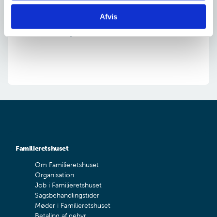
helt eller delvist skal ophøre. Det vil afhænge af
indholdet af fremtidsfuldmagten – blandt andet om der
Afvis
er indsat andre fremtidsfuldmægtige i
fremtidsfuldmagten, der kan træde til.
Familieretshuset
Om Familieretshuset
Organisation
Job i Familieretshuset
Sagsbehandlingstider
Møder i Familieretshuset
Betaling af gebyr