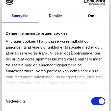
Udenlandske dokumenter
Samtykke
Detaljer
Om
Der er forskellige regler for anerkendelse af
udenlandske dokumenter i Danmark. For nogle lande
Denne hjemmeside bruger cookies
gælder der krav om legalisering af dokumenterne,
mens der for andre lande gælder krav om påtegning
Vi bruger cookies til at tilpasse vores indhold og
af apostille. Det vil i mange tilfælde også være
annoncer, til at vise dig funktioner til sociale medier og til
nødvendigt, at du får de udenlandske dokumenter
at analysere vores trafik. Vi deler også oplysninger om
oversat.
din brug af vores hjemmeside med vores partnere inden
for sociale medier, annonceringspartnere og
analysepartnere. Vores partnere kan kombinere disse
data med andre oplysninger, du har givet dem, eller som
Hvem kan blive barnets forældre
de har indsamlet fra din brug af deres tjenester.
Moderskab, faderskab, medmoderskab og
medfaderskab, fastlægges sådan:
S
Nødvendig
a
Er aftalen indgået mellem en surrogatmor og
m