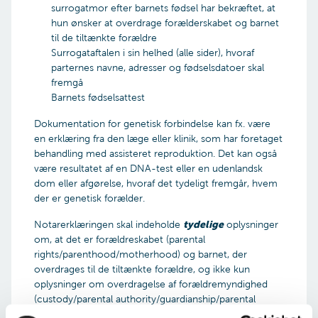
surrogatmor efter barnets fødsel har bekræftet, at
hun ønsker at overdrage forælderskabet og barnet
til de tiltænkte forældre
Surrogataftalen i sin helhed (alle sider), hvoraf
parternes navne, adresser og fødselsdatoer skal
fremgå
Barnets fødselsattest
Dokumentation for genetisk forbindelse kan fx. være
en erklæring fra den læge eller klinik, som har foretaget
behandling med assisteret reproduktion. Det kan også
være resultatet af en DNA-test eller en udenlandsk
dom eller afgørelse, hvoraf det tydeligt fremgår, hvem
der er genetisk forælder.
tydelige
Notarerklæringen skal indeholde
oplysninger
om, at det er forældreskabet (parental
rights/parenthood/motherhood) og barnet, der
overdrages til de tiltænkte forældre, og ikke kun
oplysninger om overdragelse af forældremyndighed
(custody/parental authority/guardianship/parental
responsibility).