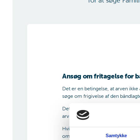
for at søge Famil
Ansøg om fritagelse for 
Det er en betingelse, at arven ikke 
søge om frigivelse af den båndlagt
Det er desuden en betingelse, at ar
arven skal være under 100.000 kr.
Hvis du i forvejen ejer båndlagt ar
Samtykke
om midlerne tilsammen er af ringe