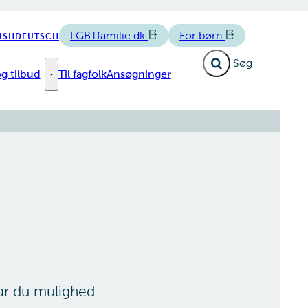
LGBTfamilie.dk
For børn
ISH
DEUTSCH
Fold søgefelt ud
g tilbud
Til fagfolk
Ansøgninger
e links
Forløb og tilbud - Flere links
har du mulighed