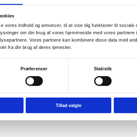
t til at råde over arven, vil vi ikke fritage den for
ookies
se vores indhold og annoncer, til at vise dig funktioner til sociale
oplysninger om din brug af vores hjemmeside med vores partnere i
gelse
ysepartnere. Vores partnere kan kombinere disse data med andr
et fra din brug af deres tjenester.
er 100.000 kr., kan Familieretshuset fritage arven
stændigheder ikke taler imod.
Præferencer
Statistik
om fritagelse, og du kan derfor indgive din
den måde, der passer dig bedst.
 du til din ansøgning skal vedlægge:
Tillad valgte
lse for dødsboet
n ansøgning.