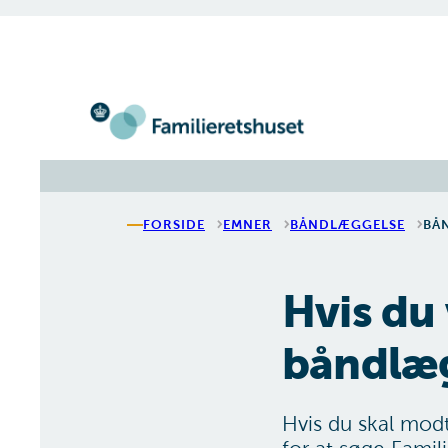
Gå til forsiden
FORSIDE
EMNER
BÅNDLÆGGELSE
BÅ
Hvis du 
båndlæg
Hvis du skal mod