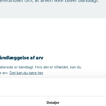
ieretshuset om, at arven ikke bliver båndlagt.
båndlæggelse af arv
allerede er båndlagt. Hvis det er tilfældet, kan du
e arv.
Det kan du gøre her
ven har ringe værdi. Det betyder, at værdien af
v eller gave, vil vi som udgangspunkt lægge vægt på,
Detaljer
 værdi (under 100.000 kr.).