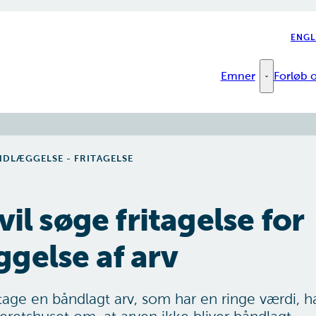
ENGL
Emner
Forløb o
Emner - Fler
NDLÆGGELSE - FRITAGELSE
vil søge fritagelse for
gelse af arv
tage en båndlagt arv, som har en ringe værdi, 