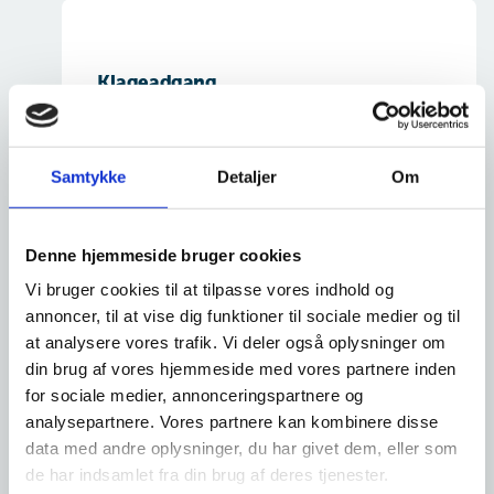
Klageadgang
Der kan klages over en afgørelse fra Det
Socialfaglige Nævn vedrørende Magtanvendelse
over for Borgere med Handicap. Klagen skal
Samtykke
Detaljer
Om
sendes til Ankestyrelsen inden fire uger fra
modtagelsen af afgørelsen.
Denne hjemmeside bruger cookies
Vi bruger cookies til at tilpasse vores indhold og
annoncer, til at vise dig funktioner til sociale medier og til
at analysere vores trafik. Vi deler også oplysninger om
din brug af vores hjemmeside med vores partnere inden
for sociale medier, annonceringspartnere og
analysepartnere. Vores partnere kan kombinere disse
data med andre oplysninger, du har givet dem, eller som
de har indsamlet fra din brug af deres tjenester.
De tre typer magtanvendelse