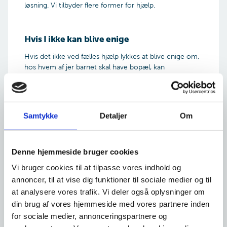
løsning. Vi tilbyder flere former for hjælp.
Hvis I ikke kan blive enige
Hvis det ikke ved fælles hjælp lykkes at blive enige om,
hos hvem af jer barnet skal have bopæl, kan
Familieretshuset sende sagen videre til familieretten.
Familieretshuset kan nemlig ikke træffe endelig
afgørelse om forældremyndighed og bopæl - det kan
kun retten.
Samtykke
Detaljer
Om
Fortsæt
Hvis sagen skal behandles i retten, kan I søge om fri
proces til retssagen. Læs mere om fri proces
på
Civilstyrelsens hjemmeside
Denne hjemmeside bruger cookies
Vi bruger cookies til at tilpasse vores indhold og
Vær opmærksom på, at Familieretshuset ikke i alle
annoncer, til at vise dig funktioner til sociale medier og til
tilfælde kan behandle en henvendelse om at ændre
bopælen. Vi gør det kun, hvis der er nogle væsentlige
at analysere vores trafik. Vi deler også oplysninger om
ting omkring barnet, der har ændret sig – eller hvis vi
din brug af vores hjemmeside med vores partnere inden
vurderer, at det er til barnets bedste. Ellers skal vi ifølge
for sociale medier, annonceringspartnere og
lovgivningen afvise at behandle henvendelsen. En af