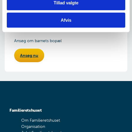
Se den aktuelle
sagsbehandlingstid for bopæl.
Tillad valgte
Afvis
Ansøg om barnets bopæl
Ansøg nu
Familieretshuset
Om Familieretshuset
Organisation