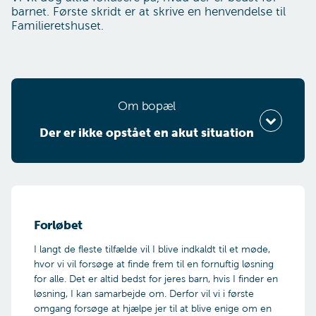
barnet. Første skridt er at skrive en henvendelse til
Familieretshuset.
Om bopæl
Der er ik­ke op­stå­et en akut si­tu­a­tion
Vælg din situation
Forløbet
Er der opstået en akut situation?
I langt de fleste tilfælde vil I blive indkaldt til et møde,
hvor vi vil forsøge at finde frem til en fornuftig løsning
for alle. Det er altid bedst for jeres barn, hvis I finder en
Ja
løsning, I kan samarbejde om. Derfor vil vi i første
Nej
omgang forsøge at hjælpe jer til at blive enige om en