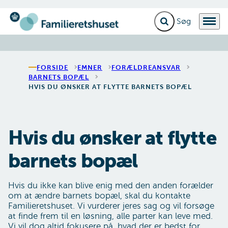
Fold søgefelt ud
Menu
Gå til forsiden
FORSIDE
EMNER
FORÆLDREANSVAR
BARNETS BOPÆL
HVIS DU ØNSKER AT FLYTTE BARNETS BOPÆL
Hvis du ønsker at flytte
barnets bopæl
Hvis du ikke kan blive enig med den anden forælder
om at ændre barnets bopæl, skal du kontakte
Familieretshuset. Vi vurderer jeres sag og vil forsøge
at finde frem til en løsning, alle parter kan leve med.
Vi vil dog altid fokusere på, hvad der er bedst for