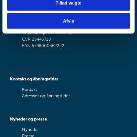
Job i Familieretshuset
Tillad valgte
Sagsbehandlingstider
Møder i Familieretshuset
Betaling af gebyr
Afvis
Lovsamling
Tilgængelighedserklæring
CVR 29445710
EAN 5798000362222
Kontakt og åbningstider
Kontakt
Adresser og åbningstider
Nyheder og presse
Nyheder
Presse