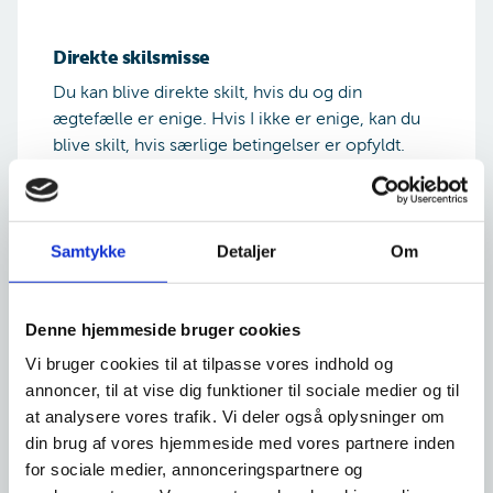
Direkte skilsmisse
Du kan blive direkte skilt, hvis du og din
ægtefælle er enige. Hvis I ikke er enige, kan du
blive skilt, hvis særlige betingelser er opfyldt.
Samtykke
Detaljer
Om
Denne hjemmeside bruger cookies
Vi er gift og ønsker at blive separeret
Vi bruger cookies til at tilpasse vores indhold og
annoncer, til at vise dig funktioner til sociale medier og til
at analysere vores trafik. Vi deler også oplysninger om
Vi er gift og ønsker at blive separeret
din brug af vores hjemmeside med vores partnere inden
En separation er en slags prøveperiode, hvor I
for sociale medier, annonceringspartnere og
skal finde ud af, om I ønsker at genoptage