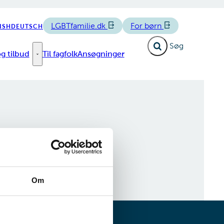
LGBTfamilie.dk
For børn
ISH
DEUTSCH
Fold søgefelt ud
g tilbud
Til fagfolk
Ansøgninger
e links
Forløb og tilbud - Flere links
Om