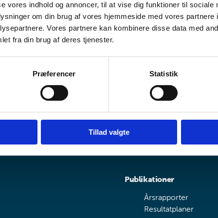
se vores indhold og annoncer, til at vise dig funktioner til sociale
oplysninger om din brug af vores hjemmeside med vores partnere i
Kontakt og åbningstider
ysepartnere. Vores partnere kan kombinere disse data med andr
et fra din brug af deres tjenester.
Kontakt
Adresser og åbningst
Præferencer
Statistik
Nyheder og presse
Nyheder
Presse
Tillad valgte
Til studerende
Publikationer
Årsrapporter
Resultatplaner