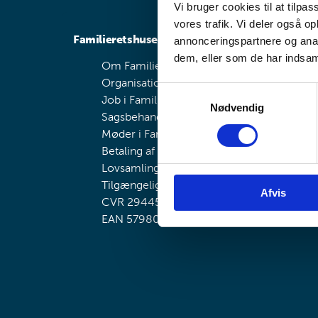
Vi bruger cookies til at tilpas
vores trafik. Vi deler også 
Familieretshuset
annonceringspartnere og anal
dem, eller som de har indsaml
Om Familieretshuset
Organisation
S
Job i Familieretshuset
Nødvendig
a
Sagsbehandlingstider
m
Møder i Familieretshuset
t
Betaling af gebyr
y
Lovsamling
k
Tilgængelighedserklæring
Afvis
k
CVR 29445710
e
EAN 5798000362222
v
a
l
g