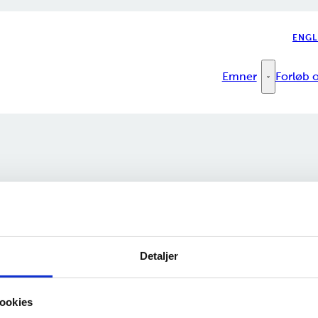
ENGL
Emner
Forløb o
Emner - Fler
Detaljer
ookies