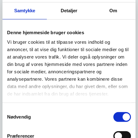
personoplysninger
Samtykke
Detaljer
Om
Vi opbevarer dine personoplysninger i den periode, vi behandler
den sag, som du har henvendt dig om, samt i en periode fra den
endelige afslutning af sagen og indtil næste afleveringsforretning
Denne hjemmeside bruger cookies
til arkiv, højst i fem år efter sagens endelige afslutning.
Vi bruger cookies til at tilpasse vores indhold og
Alle oplysninger opbevares i overensstemmelse med
annoncer, til at vise dig funktioner til sociale medier og til
offentlighedslovens principper, således at de er tilgængelige af
at analysere vores trafik. Vi deler også oplysninger om
hensyn til offentlighed i forvaltningen. I øvrigt følges
din brug af vores hjemmeside med vores partnere inden
Rigsrevisionens og Rigsarkivarens anvisninger for arkivalier.
for sociale medier, annonceringspartnere og
analysepartnere. Vores partnere kan kombinere disse
8. Automatiske afgørelser, herunder
data med andre oplysninger, du har givet dem, eller som
profilering
de har indsamlet fra din brug af deres tjenester.
Vi anvender ikke automatiske afgørelser, herunder profilering, i
S
forbindelse med behandlingen af dine personoplysninger.
Nødvendig
a
m
t
Præferencer