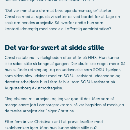
"Det var min store drøm at blive ejendomsmægler" starter
Christina med at sige, da vi sætter os ved bordet for at tage en
snak om hendes arbejdsliv. Så hvorfor endte hun som
kontorfuldmægtig med speciale i offentlig administration?
Det var for svært at sidde stille
Christina løb ind i virkeligheden efter et år på HHX. Hun kunne
ikke sidde stille så længe af gangen. Der skulle ske noget mere. Så
hun skiftede retning og tog en uddannelse som SOSU-hjælper,
som siden blev udvidet med en SOSU-assistent uddannelse og
derefter arbejdede hun i fem år bl.a. som SOSU-assistent på
Augustenborg Akutmodtagelse.
"Jeg elskede mit arbejde, og jeg var god til det. Men som så
mange andre job i omsorgssektoren, så var bagsiden af medaljen
de trælse arbejdstider " siger Christina.
Efter fem år var Christina klar til at prøve kræfter med
skolebænken igen. Mon hun kunne sidde stille nu?