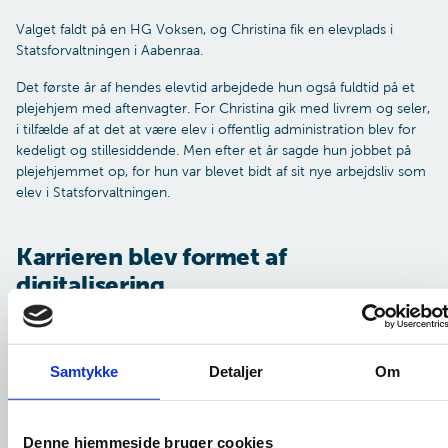
Valget faldt på en HG Voksen, og Christina fik en elevplads i
Statsforvaltningen i Aabenraa.
Det første år af hendes elevtid arbejdede hun også fuldtid på et
plejehjem med aftenvagter. For Christina gik med livrem og seler,
i tilfælde af at det at være elev i offentlig administration blev for
kedeligt og stillesiddende. Men efter et år sagde hun jobbet på
plejehjemmet op, for hun var blevet bidt af sit nye arbejdsliv som
elev i Statsforvaltningen.
Karrieren blev formet af
digitalisering
I sin elevtid var Christina hovedsageligt tilknyttet HR-afdelingen.
Arbejdet bestod bl.a. i en opgave med at styre et overblik over de
medarbejdere, der skulle på barsel – en ikke helt nem opgave.
Samtykke
Detaljer
Om
Men elevtiden var alsidig, og Christina var på turnus i
organisationen hos bl.a. Mødebooking, Administrationen og i
Skranken.
Denne hjemmeside bruger cookies