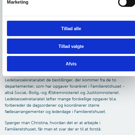
Marketing
får Sandras opgaver i Ledelsessekretariatet.
a
l
g
Ledelsessekretariatet holder
Tillad alle
direktionen oven vande
Vikariatet for Sandra udvikler sig til en fast stilling i
Tillad valgte
Ledelsessekretariatet. Ledelsessekretariatet er fordelt på tre
lokationer: Aabenraa, Ringkøbing og København – og der er
mange koordinerende møder i løbet af en uge. Udover
Afvis
kalenderstyring, forberedelse til interessentmøder og
ledelsesunderstøttelse, så besvarer medarbejderne i
Ledelsessekretariatet de bestillinger, der kommer fra de to
departementer, som har opgaver forankret i Familieretshuset -
altså Social,-Bolig,-og Ældreministeriet og Justitsministeriet.
Ledelsessekretariatet løfter mange forskellige opgaver bl.a.
forbereder de dagsordener og koordinerer større
fællesarrangementer og lederdage i Familieretshuset.
Spørger man Christina, hvordan det er at arbejde i
Familieretshuset, får man et svar der er til at forstå: