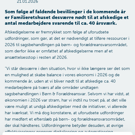
21.01.2026
Som følge af faldende bevillinger i de kommende år
er Familieretshuset desværre nødt til at afskedige et
antal medarbejdere svarende til ca. 40 årsværk.
Afskedigelserne er fremrykket som følge af uforudsete
udfordringer, som gør, at det er nødvendigt at tilføre ressourcer i
2026 til sagsbehandlingen på børn- og forældreansvarsområdet,
som derfor ikke er omfattet af afskedigelserne men af et
ansættelsesstop i resten af 2026.
”Vi står desværre i den situation, hvor vi ikke længere ser det som
en mulighed at skabe balance i vores økonomi i 2026 og de
kommende år, uden at vi bliver nødt til at afskedige ca. 40
medarbejdere på tværs af alle områder undtagen
sagsbehandlingen i Børn & Forældreansvar. Selvom vi har vidst, at
økonomien i 2026 var stram, har vi indtil nu troet på, at det ville
være muligt at undgå afskedigelser med de initiativer, vi allerede
har iværksat. Vi må dog konstatere, at uforudsete udfordringer
har medført et efterslæb på børn- og forældreansvarsområdet,
der skal håndteres. Udfordringerne betyder desuden, at øvrige
effektiviseringer gennem digitalisering og automatisering