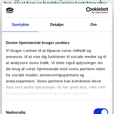
bag, når et barn og forælder mister kontakten efter
brud i familien. Det er baggrunden for, at
Familieretshuset på et webinar vil dele viden med
medarbejdere i landets kommuner.
Samtykke
Detaljer
Om
624 medarbejdere i kommunerne har tilmeldt sig webinaret 26.
februar, hvor kontaktbrud og forældrefremmedgørelse er i fokus.
Her zoomer Familieretshuset ind på, hvordan vi med baggrund i
forskning og undersøgelser på området, forstår og arbejder med
Denne hjemmeside bruger cookies
kontaktbrud og forældrefremmedgørelse efter
Vi bruger cookies til at tilpasse vores indhold og
skilsmissen/samlivsbrud.
annoncer, til at vise dig funktioner til sociale medier og til
Det handler b.la. om, hvorfor nogle børn afviser kontakt og
at analysere vores trafik. Vi deler også oplysninger om
samvær med den ene af sine forældre. Der bliver også budt på
din brug af vores hjemmeside med vores partnere inden
viden om, hvordan Familieretshuset støtter børn og forældre, når
for sociale medier, annonceringspartnere og
børn afviser kontakten.
analysepartnere. Vores partnere kan kombinere disse
data med andre oplysninger, du har givet dem, eller som
Familieretshusets vidensgrundlag på området er formidlet på
Familieretshusets
fagportal
, som skal gøre det nemmere for
de har indsamlet fra din brug af deres tjenester.
fagpersoner at finde viden og faglig indsigt.
S
Nødvendig
a