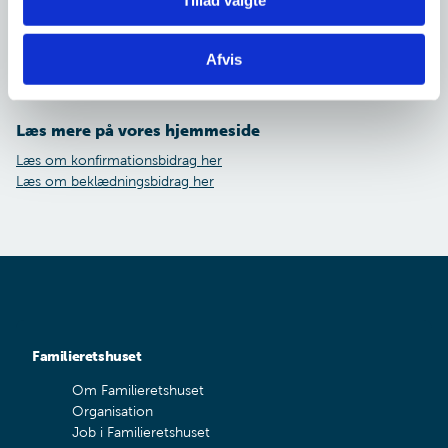
Tillad valgte
normalt altid fastsætte et konfirmationsbidrag eller
beklædningsbidrag, hvis du ansøger om det. Vi vil kun tage
hensyn til udgifter, som den anden forældre har i anledningen,
Afvis
hvis det sker efter aftale med dig.
Læs mere på vores hjemmeside
Læs om konfirmationsbidrag her
Læs om beklædningsbidrag her
Familieretshuset
Om Familieretshuset
Organisation
Job i Familieretshuset