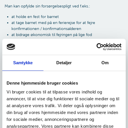
Man kan opfylde sin forsørgelsespligt ved f.eks.:
at holde en fest for barnet
at tage barnet med på en ferierejse for at fejre
konfirmationen / konfirmationsalderen
at bidrage økonomisk til fejringen på lige fod
at have indbetalt til en opsparing, som har haft til formål at
dække udgifterne til konfirmationen.
Vær opmærksom på, at beklædningsbidrag ikke er et bidrag til tøj
Samtykke
Detaljer
Om
til konfirmationen. Derfor kan du kun søge om enten
konfirmationsbidrag eller beklædningsbidrag - afhængig af den
fejring, der er planlagt for dit barn.
Denne hjemmeside bruger cookies
Konfirmationsbidrag og beklædningsbidrag er et engangsbeløb på
Vi bruger cookies til at tilpasse vores indhold og
4.257 kr. i 2025.
annoncer, til at vise dig funktioner til sociale medier og til
at analysere vores trafik. Vi deler også oplysninger om
Søg i god tid og senest dagen før
din brug af vores hjemmeside med vores partnere inden
konfirmationen
for sociale medier, annonceringspartnere og
analysepartnere. Vores partnere kan kombinere disse