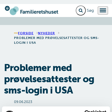
Fold søgefelt ud
Menu
Gå til forsiden
FORSIDE
NYHEDER
PROBLEMER MED PRØVELSESATTESTER OG SMS-
LOGIN I USA
Problemer med
prøvelsesattester og
sms-login i USA
09.06.2023
Borgere bosiddende i Nordamerika har i øjeblikket