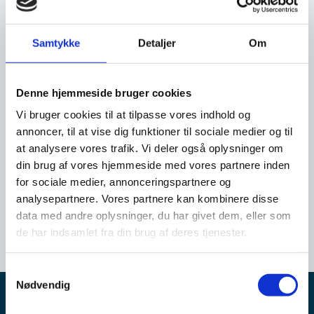
problemer med at modtage sms’er til sms-login, når
de ansøger om en prøvelsesattest i forbindelse med
deres internationale ægteskab.
Samtykke
Detaljer
Om
Vi oplever uregelmæssigheder i levering af sms’er til USA og
særligt Nordamerika.
Denne hjemmeside bruger cookies
Hvis du har udfyldt selvbetjeningsblanketten, for at ansøge om en
Vi bruger cookies til at tilpasse vores indhold og
prøvelsesattest fra dit opholdssted i USA, og ikke modtager en
annoncer, til at vise dig funktioner til sociale medier og til
sms i løbet af 1 time, skal du prøve at sende ansøgningen igen.
at analysere vores trafik. Vi deler også oplysninger om
din brug af vores hjemmeside med vores partnere inden
Har du ikke modtaget en sms efter to eller flere forsøg, skal du
kontakte os på e-mail:
post@familieretshuset.dk
for sociale medier, annonceringspartnere og
analysepartnere. Vores partnere kan kombinere disse
Vi beklager situationen, og vi undersøger i øjeblikket, hvorfor
data med andre oplysninger, du har givet dem, eller som
nogle borgere oplever ustabilitet med sms-login.
de har indsamlet fra din brug af deres tjenester.
S
Nødvendig
a
m