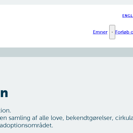
ENGL
Emner
Forløb o
Emner - Fler
on
ion.
en samling af alle love, bekendtgørelser, cirkul
 adoptionsområdet.