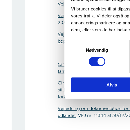
Vejledning om ret til orlov og dag
Vi bruger cookies til at tilpas
Vejledning om anerkendelse af u
vores trafik. Vi deler også 
20/03/2019
annonceringspartnere og anal
dem, eller som de har indsaml
Vejledning om international komp
bopæl, samvær
m.v., VEJ nr. 9274
S
Nødvendig
a
m
t
Cirkulæreskrivelse om særlige pro
y
familieadoptioner
, CIS nr. 9772 af
k
Cirkulæreskrivelsen bruges, til trods
Afvis
k
stilling til, om vi kan behandle int
e
forbud mod adoption.
v
a
Vejledning om dokumentation for 
l
udlandet
, VEJ nr. 11344 af 30/12/2
g