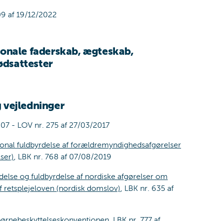
09 af 19/12/2022
ionale faderskab, ægteskab,
dsattester
 vejledninger
07 - LOV nr. 275 af 27/03/2017
ional fuldbyrdelse af forældremyndighedsafgørelser
ser)
, LBK nr. 768 af 07/08/2019
else og fuldbyrdelse af nordiske afgørelser om
f retsplejeloven (nordisk domslov)
, LBK nr. 635 af
ørnebeskyttelseskonventionen
, LBK nr. 777 af