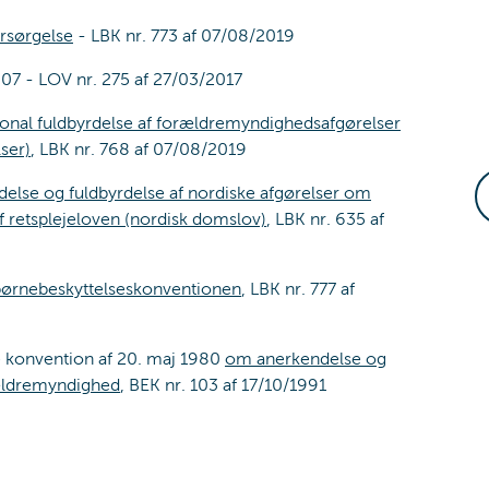
rsørgelse
- LBK nr. 773 af 07/08/2019
07 - LOV nr. 275 af 27/03/2017
ional fuldbyrdelse af forældremyndighedsafgørelser
ser)
, LBK nr. 768 af 07/08/2019
else og fuldbyrdelse af nordiske afgørelser om
f retsplejeloven (nordisk domslov)
, LBK nr. 635 af
ørnebeskyttelseskonventionen
, LBK nr. 777 af
 konvention af 20. maj 1980
om anerkendelse og
rældremyndighed
, BEK nr. 103 af 17/10/1991