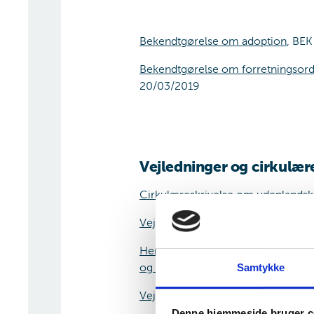
Bekendtgørelse om adoption
, BEK
Bekendtgørelse om forretningsord
20/03/2019
Vejledninger og cirkulær
Cirkulæreskrivelse om udenlandsk
Vejledning om adoption
, VEJ nr. 
Henstilling med retningslinjer ve
og psykiske helbredsforhold
(Sidst
Samtykke
Vejledning om frigivelse af børn ti
Denne hjemmeside bruger c