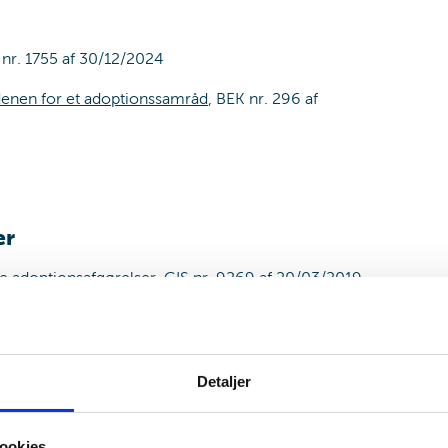
 nr. 1755 af 30/12/2024
enen for et adoptionssamråd
, BEK nr. 296 af
er
e adoptionsafgørelser
, CIS nr. 9269 af 20/03/2019
10084 af 11/12/2023
drørende vurderingen af adoptionsansøgeres fysiske
 opdateret 11.02.2020)
Detaljer
l national adoption
, VEJ nr. 10083 af 11/12/2023
ookies