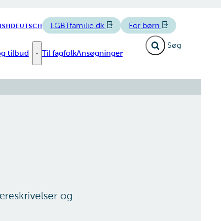
LGBTfamilie.dk
For børn
ISH
DEUTSCH
Fold søgefelt ud
g tilbud
Til fagfolk
Ansøgninger
e links
Forløb og tilbud - Flere links
æreskrivelser og