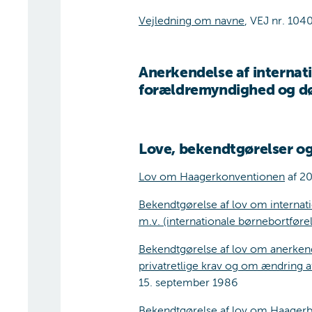
Vejledning om navne
, VEJ nr. 104
Anerkendelse af internat
forældremyndighed og dø
Love, bekendtgørelser og
Lov om Haagerkonventionen
af 20
Bekendtgørelse af lov om internat
m.v. (internationale børnebortførel
Bekendtgørelse af lov om anerkend
privatretlige krav og om ændring a
15. september 1986
Bekendtgørelse af lov om
Haagerb