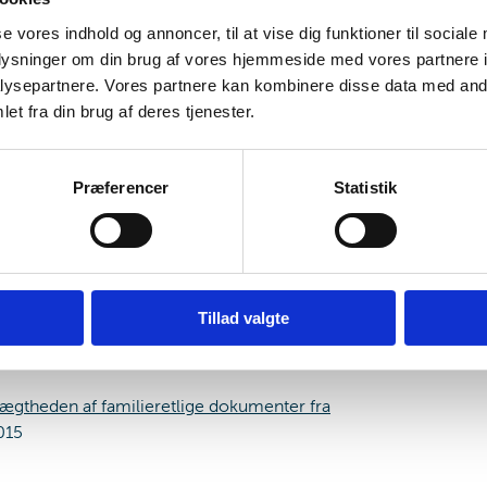
penge ved barsel
, VEJ nr. 10065 af 29/12/2020
se vores indhold og annoncer, til at vise dig funktioner til sociale
denlandsk forældremyndighed
, VEJ nr. 9258 af
oplysninger om din brug af vores hjemmeside med vores partnere i
ysepartnere. Vores partnere kan kombinere disse data med andr
et fra din brug af deres tjenester.
etence i sager om forældremyndighed, barnets
 af 20. marts 2019
Præferencer
Statistik
cedurer i sager om internationale
 30/09/2009 (historisk)
 for at den er historisk, fortsat, når vi skal tage
Tillad valgte
ernationale sager; i nogle lande er der eksempelvis
ægtheden af familieretlige dokumenter fra
015