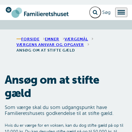
Fold søgefelt ud
Menu
Gå til forsiden
FORSIDE
EMNER
VÆRGEMÅL
VÆRGENS ANSVAR OG OPGAVER
ANSØG OM AT STIFTE GÆLD
Ansøg om at stifte
gæld
Som værge skal du som udgangspunkt have
Familieretshusets godkendelse til at stifte gæld.
Hvis du er værge for en voksen, kan du dog stifte gæld på op til
10.000 kr. Du kan desuden stifte gæld på op til 50.000 kr. til