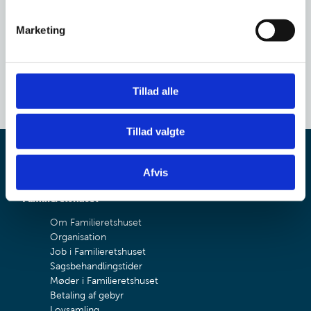
e
Familieretshuset
v
Marketing
a
l
g
Tillad alle
Tillad valgte
Afvis
Familieretshuset
Om Familieretshuset
Organisation
Job i Familieretshuset
Sagsbehandlingstider
Møder i Familieretshuset
Betaling af gebyr
Lovsamling