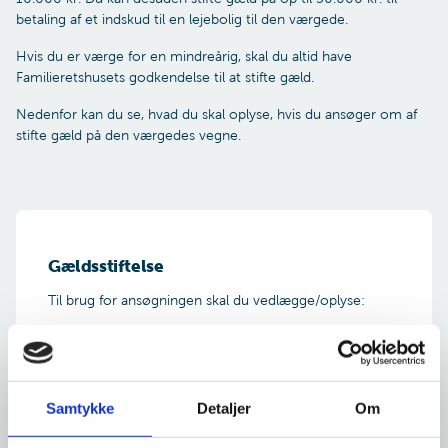
betaling af et indskud til en lejebolig til den værgede.
Hvis du er værge for en mindreårig, skal du altid have
Familieretshusets godkendelse til at stifte gæld.
Nedenfor kan du se, hvad du skal oplyse, hvis du ansøger om af
stifte gæld på den værgedes vegne.
Gældsstiftelse
Til brug for ansøgningen skal du vedlægge/oplyse:
Seneste årsopgørelse for personen under
værgemål
Størrelsen af lånet
Beskrivelse af behovet for låneoptagelse
Samtykke
Detaljer
Om
Dokumentation for de udgifter, som skal dækkes af
låneprovenuet