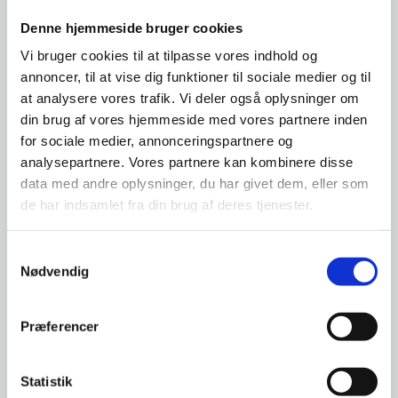
Dokumentation for lånevilkårene (eksempelvis
Denne hjemmeside bruger cookies
lånetilbuddet fra långiver, gældsbrev eller lignende)
Budget over indtægter og udgifter efter
Vi bruger cookies til at tilpasse vores indhold og
låneoptagelsen
annoncer, til at vise dig funktioner til sociale medier og til
at analysere vores trafik. Vi deler også oplysninger om
din brug af vores hjemmeside med vores partnere inden
Sådan søger du
for sociale medier, annonceringspartnere og
Du kan læse om, hvordan du søger om godkendelse af
analysepartnere. Vores partnere kan kombinere disse
gældsstiftelse til køb af handicapbil her:
data med andre oplysninger, du har givet dem, eller som
de har indsamlet fra din brug af deres tjenester.
Læs om gældsstiftelse til køb af handicapbil
Vælg punktet 'Handicapbil' - her kan du downloade
en kopi af friholdserklæringen
S
Nødvendig
a
Hvis du ønsker at søge om godkendelse til
m
gældsstiftelse til øvrige formål, skal du sende os en
t
besked via Digital Post og begrund din ansøgning med
Præferencer
y
udgangspunkt i ovenstående information. Der er ingen
blanket til dette formål
k
k
Statistik
Vejledning: Sådan sender du Digital post til