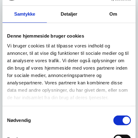
Til brug for ansøgningen skal du vedlægge/oplyse:
Samtykke
Detaljer
Om
Seneste årsopgørelse for personen under
værgemål
Denne hjemmeside bruger cookies
Det gennemsnitlige månedlige underskud
Vi bruger cookies til at tilpasse vores indhold og
Et specificeret årsbudget over samtlige indtægter
annoncer, til at vise dig funktioner til sociale medier og til
(inklusive formueafkast) og udgifter.
at analysere vores trafik. Vi deler også oplysninger om
din brug af vores hjemmeside med vores partnere inden
Ferie
for sociale medier, annonceringspartnere og
analysepartnere. Vores partnere kan kombinere disse
Til brug for ansøgning skal du vedlægge/oplyse:
data med andre oplysninger, du har givet dem, eller som
Seneste årsopgørelse for personen under
de har indsamlet fra din brug af deres tjenester.
værgemål
Det samlede beløb, du ønsker frigivet
S
Dokumentation/overslag over udgifterne til ferien
Nødvendig
a
Hvis der er udgift til ledsager(e) skal du begrunde
behovet for ledsagelsen samt antallet af ledsagere.
m
Du skal også oplyse, hvem de er, samt deres
t