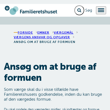
Fold søgefelt ud
Menu
Gå til forsiden
FORSIDE
EMNER
VÆRGEMÅL
VÆRGENS ANSVAR OG OPGAVER
ANSØG OM AT BRUGE AF FORMUEN
Ansøg om at bruge af
formuen
Som værge skal du i visse tilfælde have
Familieretshusets godkendelse, inden du kan bruge
af den værgedes formue.
Du skal opdele den værgedes midler, så indtægter og formue