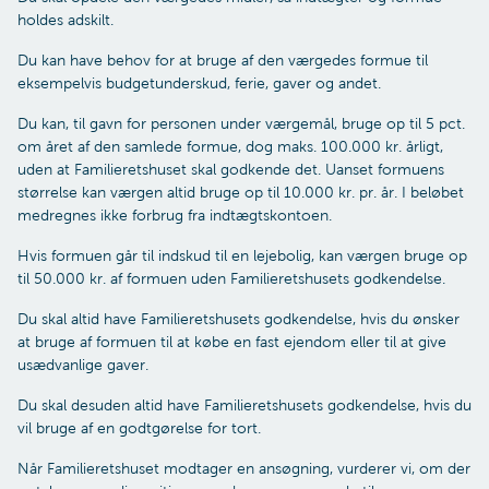
holdes adskilt.
Du kan have behov for at bruge af den værgedes formue til
eksempelvis budgetunderskud, ferie, gaver og andet.
Du kan, til gavn for personen under værgemål, bruge op til 5 pct.
om året af den samlede formue, dog maks. 100.000 kr. årligt,
uden at Familieretshuset skal godkende det. Uanset formuens
størrelse kan værgen altid bruge op til 10.000 kr. pr. år.
I beløbet
medregnes ikke forbrug fra indtægtskontoen.
Hvis formuen går til indskud til en lejebolig, kan værgen bruge op
til 50.000 kr. af formuen uden Familieretshusets godkendelse.
Du skal altid have Familieretshusets godkendelse, hvis du ønsker
at bruge af formuen til at købe en fast ejendom eller til at give
usædvanlige gaver.
Du skal desuden altid have Familieretshusets godkendelse, hvis du
vil bruge af en godtgørelse for tort.
Når Familieretshuset modtager en ansøgning, vurderer vi, om der