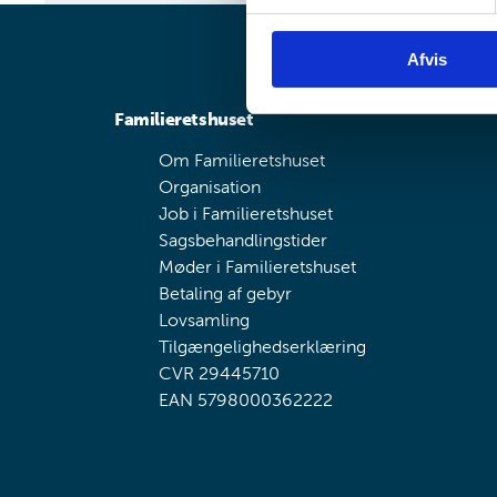
y
k
Afvis
k
e
v
Familieretshuset
a
Om Familieretshuset
l
Organisation
g
Job i Familieretshuset
Sagsbehandlingstider
Møder i Familieretshuset
Betaling af gebyr
Lovsamling
Tilgængelighedserklæring
CVR 29445710
EAN 5798000362222