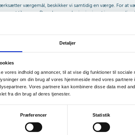
værksætter værgemål, beskikker vi samtidig en værge. For at 
 egnet til værge. Derudover er der i princippet ingen særlige k
 blive værge. Familieretshuset anbefaler dog, at man har sat sig 
, inden man bliver værge.
Du kan læse om værgens ansvar og o
Detaljer
r det et nært familiemedlem eller en anden, der kender persone
t kan kun beskikke én værge, og vi kan ikke pålægge nogen at 
ookies
se vores indhold og annoncer, til at vise dig funktioner til sociale
oplysninger om din brug af vores hjemmeside med vores partnere i
 at finde en egnet værge i familien eller den nærmeste omgangsk
ysepartnere. Vores partnere kan kombinere disse data med andr
ørende om, hvem der skal være værge, har Familieretshuset tilk
et fra din brug af deres tjenester.
te værger), som vi kan beskikke. En fast værge er en profession
r. En fast værge har krav på vederlag for sit arbejde. Vederlage
 under værgemål.
Præferencer
Statistik