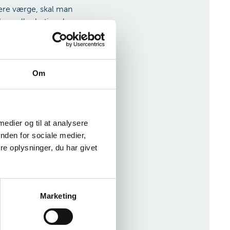
være værge, skal man
rav eller betingelser,
grundigt ind i, hvad det
pgaver her.
Om
n godt, der udpeges som
blive værge.
 medier og til at analysere
nden for sociale medier,
reds, eller hvis der er
e oplysninger, du har givet
nyttet en kreds af
el værge, der typisk er
t skal normalt betales
Marketing