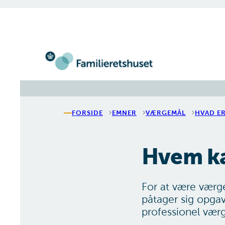
Gå til forsiden
FORSIDE
EMNER
VÆRGEMÅL
HVAD E
Hvem ka
For at være værge
påtager sig opga
professionel værg