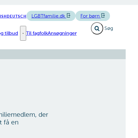
LGBTfamilie.dk
For børn
ISH
DEUTSCH
Fold søgefelt ud
g tilbud
Til fagfolk
Ansøgninger
e links
Forløb og tilbud - Flere links
amiliemedlem, der
 få en