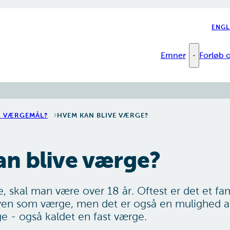
ENGL
Emner
Forløb o
Emner - Fler
R VÆRGEMÅL?
HVEM KAN BLIVE VÆRGE?
n blive værge?
, skal man være over 18 år. Oftest er det et f
ven som værge, men det er også en mulighed at
e - også kaldet en fast værge.