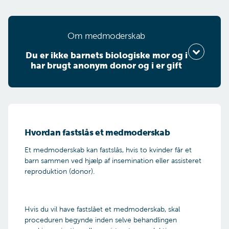
Om medmoderskab
Du er ik­ke bar­nets bi­o­lo­giske mor og i
har brugt ano­nym do­nor og i er gift
Vælg din situation
Hvordan fastslås et medmoderskab
Er du barnets biologiske mor?
Et medmoderskab kan fastslås, hvis to kvinder får et
barn sammen ved hjælp af insemination eller assisteret
reproduktion (donor).
Ja
Nej
Hvis du vil have fastslået et medmoderskab, skal
proceduren begynde inden selve behandlingen