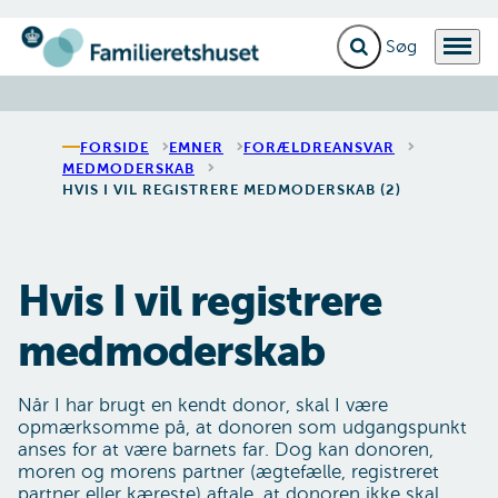
Fold søgefelt ud
Menu
Gå til forsiden
FORSIDE
EMNER
FORÆLDREANSVAR
MEDMODERSKAB
HVIS I VIL REGISTRERE MEDMODERSKAB (2)
Hvis I vil registrere
medmoderskab
Når I har brugt en kendt donor, skal I være
opmærksomme på, at donoren som udgangspunkt
anses for at være barnets far. Dog kan donoren,
moren og morens partner (ægtefælle, registreret
partner eller kæreste) aftale, at donoren ikke skal