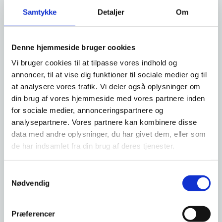
Hvis behandlingen er udført af en autoriseret
Samtykke
Detaljer
Om
sundhedsperson eller under en sundhedspersons
ansvar, skal sundhedspersonen kvittere på blanketten.
Behandlingen kan både være sket i privat eller offentligt
Denne hjemmeside bruger cookies
regi.
Vi bruger cookies til at tilpasse vores indhold og
Hvis behandlingen ikke er sket med en autoriseret
annoncer, til at vise dig funktioner til sociale medier og til
sundhedsperson eller under en sundhedspersons
at analysere vores trafik. Vi deler også oplysninger om
ansvar, skal Familieretshuset kvittere på blanketten.
din brug af vores hjemmeside med vores partnere inden
for sociale medier, annonceringspartnere og
Hvad skal I udfylde, inden I går i gang
analysepartnere. Vores partnere kan kombinere disse
data med andre oplysninger, du har givet dem, eller som
Inden behandling med assisteret reproduktion går i
de har indsamlet fra din brug af deres tjenester.
gang, skal du og din partner udfylde blanket til
registrering af medmoderskab ved brug af kendt donor
.
Vær opmærksom på, at I skal indhente underskrifter fra
S
vitterlighedsvidner.
Nødvendig
a
m
t
Præferencer
Når I har udfyldt og underskrevet blanketten, skal den
y