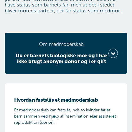
have status som barnets far, men at det i stedet
bliver morens partner, der får status som medmor.
Om medmoderskab
Du er bar­nets bi­o­lo­giske mor og I har
ik­ke brugt ano­nym do­nor og i er gift
Vælg din situation
Hvordan fastslås et medmoderskab
Er du barnets biologiske mor?
Et medmoderskab kan fastslås, hvis to kvinder får et
barn sammen ved hjælp af insemination eller assisteret
reproduktion (donor).
Ja