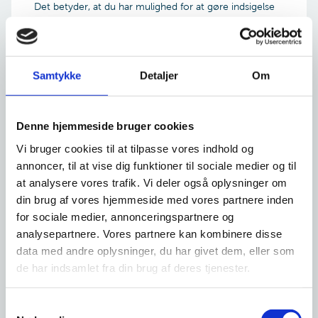
Det betyder, at du har mulighed for at gøre indsigelse
mod registreringen af faderskabet senest seks måneder
fra barnets fødsel. Det gør du ved at ansøge
Familieretshuset. Er du i tvivl om et allerede registreret
faderskab, er det således denne ansøgningsblanket, du
Samtykke
Detaljer
Om
skal bruge.
Denne hjemmeside bruger cookies
Ændring af faderskabet
Vi bruger cookies til at tilpasse vores indhold og
Hvis der er registreret en far, er han far, indtil
annoncer, til at vise dig funktioner til sociale medier og til
Familieretshuset har ændret faderskabet.
Fortsæt
at analysere vores trafik. Vi deler også oplysninger om
din brug af vores hjemmeside med vores partnere inden
Hvordan behandles sagen
for sociale medier, annonceringspartnere og
analysepartnere. Vores partnere kan kombinere disse
Hvis vi modtager indsigelsen inden for fristen,
data med andre oplysninger, du har givet dem, eller som
behandles sagen ved Familieretshuset efter de samme
de har indsamlet fra din brug af deres tjenester.
regler som anvendes, hvis der ikke var sket nogen
registrering eller anerkendelse i forbindelse med
fødslen.
S