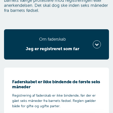
barnets værge protestere mod registreringen eller
anerkendelsen. Det skal dog ske inden seks måneder
fra barnets fødsel.
Om faderskab
Jeg er re­gi­stre­ret som far
Vælg din situation
Faderskabet er ikke bindende de første seks
måneder
hvad er din situation?
Registrering af faderskab er ikke bindende, før der er
gået seks måneder fra barnets fødsel. Reglen gælder
Jeg er registreret som far
både for gifte og ugifte parter.
Jeg er ikke registreret som far