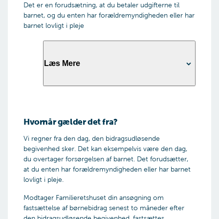
Det er en forudsætning, at du betaler udgifterne til
barnet, og du enten har forældremyndigheden eller har
barnet lovligt i pleje
Læs Mere
For at have et barn under 14 år lovligt i pleje i en
sammenhængende periode ud over tre
Hvornår gælder det fra?
måneder, er det en betingelse, at du har en
Fortsæt
plejetilladelse fra kommunen.
Vi regner fra den dag, den bidragsudløsende
begivenhed sker. Det kan eksempelvis være den dag,
Ved større børn fortolkes betingelserne for at
du overtager forsørgelsen af barnet. Det forudsætter,
have et barn lovligt i pleje dog mere lempeligt.
at du enten har forældremyndigheden eller har barnet
lovligt i pleje.
Modtager Familieretshuset din ansøgning om
fastsættelse af børnebidrag senest to måneder efter
den bidragsudløsende begivenhed, fastsættes