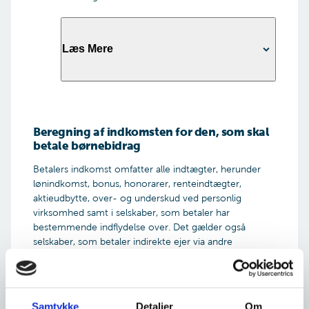
Læs Mere
Normalbidraget
Hvis den, der skal betale børnebidrag, har en lav
Beregning af indkomsten for den, som skal
indkomst eller en mellemindkomst, vil bidraget
betale børnebidrag
blive fastsat til normalbidraget.
Betalers indkomst omfatter alle indtægter, herunder
Normalbidraget består af et grundbeløb og et
lønindkomst, bonus, honorarer, renteindtægter,
fast tillæg.
aktieudbytte, over- og underskud ved personlig
virksomhed samt i selskaber, som betaler har
I 2026 er grundbeløbet på 17.796 kr. om året og
bestemmende indflydelse over. Det gælder også
det faste tillæg på 2.304 kr. om året. Det
selskaber, som betaler indirekte ejer via andre
samlede normalbidrag er i 2026 således på
selskaber.
20.100 kr. om året pr. barn.
Der gælder særlige regler, hvis betaler
har udenlandsk
indkomst, eller hvis betaler har en personlig
Forhøjet børnebidrag
Samtykke
Detaljer
Om