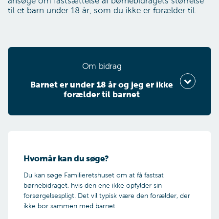
ansøge om fastsættelse af børnebidragets størrelse
til et barn under 18 år, som du ikke er forælder til.
Om bidrag
Bar­net er un­der 18 år og jeg er ik­ke
for­æl­der til bar­net
Vælg din situation
Hvornår kan du søge?
Er barnet under 18 år?
Du kan søge Familieretshuset om at få fastsat
børnebidraget, hvis den ene ikke opfylder sin
forsørgelsespligt. Det vil typisk være den forælder, der
Ja
ikke bor sammen med barnet.
Nej