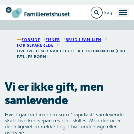
Fold søgefelt ud
Menu
Gå til forsiden
FORSIDE
EMNER
BRUD I FAMILIEN
FOR SEPAREREDE
OVERVEJELSER NÅR I FLYTTER FRA HINANDEN (IKKE
FÆLLES BØRN)
Vi er ikke gift, men
samlevende
Hvis I går fra hinanden som ”papirløst” samlevende,
skal I hverken separeres eller skilles. Men derfor er
der alligevel en række ting, I bør undersøge eller
overveje.