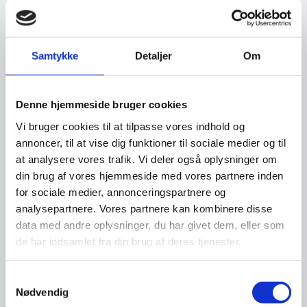
Samtykke
Detaljer
Om
Har I tilgodeset hinanden på anden
måde?
Denne hjemmeside bruger cookies
Hvis I har lavet et testamente til fordel for hinanden, eller hvis I
har indsat hinanden som begunstigede i for eksempel
Vi bruger cookies til at tilpasse vores indhold og
livsforsikringer, pensionsordninger, ATP eller lignende, skal I
annoncer, til at vise dig funktioner til sociale medier og til
overveje, hvorvidt det skal ændres.
at analysere vores trafik. Vi deler også oplysninger om
din brug af vores hjemmeside med vores partnere inden
for sociale medier, annonceringspartnere og
analysepartnere. Vores partnere kan kombinere disse
Gæld?
data med andre oplysninger, du har givet dem, eller som
de har indsamlet fra din brug af deres tjenester.
I hæfter for jeres egen gæld. Det gælder både før, under og efter,
I har boet sammen. Egen gæld er det du alene har skrevet under
på at skylde.
S
Nødvendig
a
Hvis I har fælles gæld, hæfter I fortsat begge to for gælden.