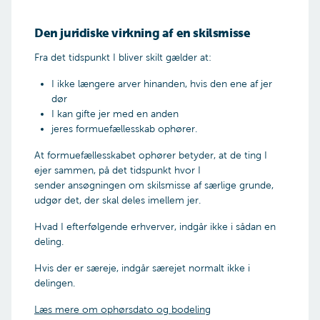
Den juridiske virkning af en skilsmisse
Har I fælles børn under 18 år?
Fra det tidspunkt I bliver skilt gælder at:
I ikke længere arver hinanden, hvis den ene af jer
Ja
dør
I kan gifte jer med en anden
Nej
jeres formuefællesskab ophører.
At formuefællesskabet ophører betyder, at de ting I
ejer sammen, på det tidspunkt hvor I
sender ansøgningen om skilsmisse af særlige grunde,
udgør det, der skal deles imellem jer.
Hvad I efterfølgende erhverver, indgår ikke i sådan en
deling.
Hvis der er særeje, indgår særejet normalt ikke i
delingen.
Fortsæt
Læs mere om ophørsdato og bodeling