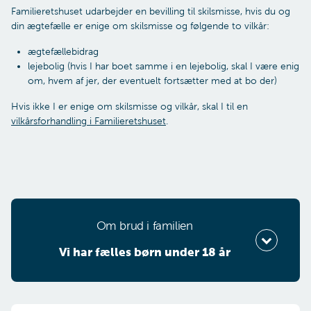
Familieretshuset udarbejder en bevilling til skilsmisse, hvis du og
din ægtefælle er enige om skilsmisse og følgende to vilkår:
ægtefællebidrag
lejebolig (hvis I har boet samme i en lejebolig, skal I være enig
om, hvem af jer, der eventuelt fortsætter med at bo der)
Hvis ikke I er enige om skilsmisse og vilkår, skal I til en
vilkårsforhandling i Familieretshuset
.
Om brud i familien
Vi har fælles børn under 18 år
Vælg din situation