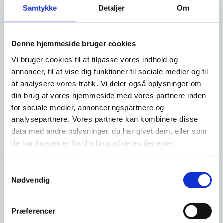
og lejebolig
Samtykke
Detaljer
Om
Ægtefællebidrag
Ægtefællebidrag er mellem de voksne. Børnebidrag er
Denne hjemmeside bruger cookies
til forsørgelse af børnene, og børnebidrag er derfor
noget helt andet end ægtefællebidrag.
Se mere om
Vi bruger cookies til at tilpasse vores indhold og
bidrag.
annoncer, til at vise dig funktioner til sociale medier og til
at analysere vores trafik. Vi deler også oplysninger om
Ægtefællebidrag er mellem voksne. Børnebidrag er til
din brug af vores hjemmeside med vores partnere inden
forsørgelse af børnene og børnebidrag er derfor noget
helt andet end ægtefællebidrag.
Se mere om
for sociale medier, annonceringspartnere og
børnebidrag.
analysepartnere. Vores partnere kan kombinere disse
data med andre oplysninger, du har givet dem, eller som
Når I er gift, har I pligt til at forsørge hinanden.
de har indsamlet fra din brug af deres tjenester.
Når I bliver skilt, har I ikke længere pligt til at forsørge
hinanden. I kan dog aftale, at den ene af jer fortsat skal
S
forsørge den anden, altså at betale ægtefællebidrag.
Nødvendig
a
Hvis der skal betales ægtefællebidrag, skal I også aftale i
m
hvor mange år eller måneder bidraget skal betales.
t
Præferencer
Selve beløbet kan Familieretshuset bestemme.
y