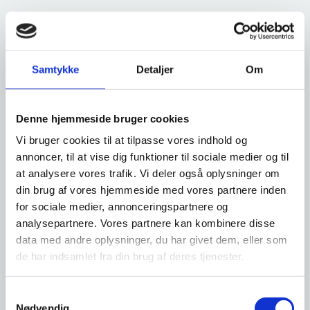
Indstilling til Det Socialfaglige Nævn vedrørende
Magtanvendelse over for Borgere med Handicap
Samtykke
Detaljer
Om
Ansøg nu
Denne hjemmeside bruger cookies
Vi bruger cookies til at tilpasse vores indhold og
Genoptagelse af sag ved Det Socialfaglige Nævn
(for Kommune)
annoncer, til at vise dig funktioner til sociale medier og til
at analysere vores trafik. Vi deler også oplysninger om
Ansøg nu
din brug af vores hjemmeside med vores partnere inden
for sociale medier, annonceringspartnere og
analysepartnere. Vores partnere kan kombinere disse
Genoptagelse af sag ved Det Socialfaglige Nævn
data med andre oplysninger, du har givet dem, eller som
(for borger)
de har indsamlet fra din brug af deres tjenester.
Ansøg nu
S
Nødvendig