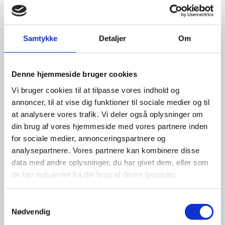
og erklæring om faderskab eller medmoderskab (Børneloven § 27 A
stk. 3 og 4)
Samtykke
Detaljer
Om
Medmoderskab
Samtykke og erklæring om faderskab eller medmoderskab
Denne hjemmeside bruger cookies
ved assisteret reproduktion (børnelovens §§ 27 og 27 b)
(Blanket 8)
Vi bruger cookies til at tilpasse vores indhold og
Samtykke og erklæring om faderskab eller medmoderskab
annoncer, til at vise dig funktioner til sociale medier og til
ved assisteret reproduktion (børnelovens § 27 a, stk. 1 og 2)
at analysere vores trafik. Vi deler også oplysninger om
(Blanket 9)
din brug af vores hjemmeside med vores partnere inden
Samtykke til inseminering uden deltagelse af en
for sociale medier, annonceringspartnere og
sundhedsperson og erklæring om faderskab eller
analysepartnere. Vores partnere kan kombinere disse
medmoderskab (Børneloven § 27 stk. 2)
Samtykke til inseminering uden deltagelse af en sundhedsperson
data med andre oplysninger, du har givet dem, eller som
og erklæring om faderskab eller medmoderskab (Børneloven § 27 A
de har indsamlet fra din brug af deres tjenester.
stk. 3 og 4)
Omsorgs- og ansvarserklæring om medmoderskab
S
Anerkendelse af medmoderskab
Nødvendig
a
Anmodning om rejsning af fader- eller medmoderskabssag
inden 6 måneder efter barnets fødsel (børnelovens § 6)